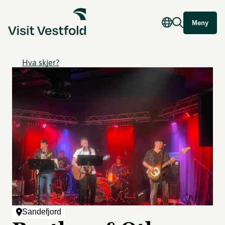
Meny
Hva skjer?
Sandefjord