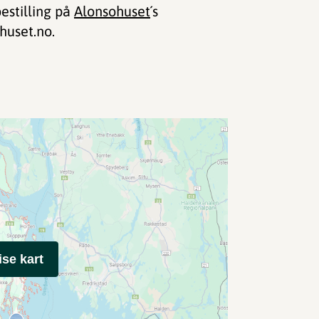
estilling på
Alonsohuset
´s
huset.no.
ise kart