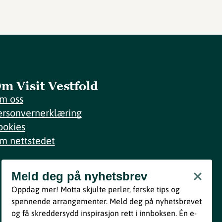
m Visit Vestfold
m oss
ersonvernerklæring
ookies
m nettstedet
Meld deg på nyhetsbrev
Meld deg på nyhetsbrev
Oppdag mer! Motta skjulte perler, ferske tips og
Bli med
spennende arrangementer. Meld deg på nyhetsbrevet
og få skreddersydd inspirasjon rett i innboksen. Én e-
Ved å melde deg inn godtar du våre vilkår i henhold til vår