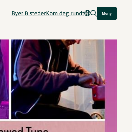
Byer & steder
Kom deg rundt
Meny