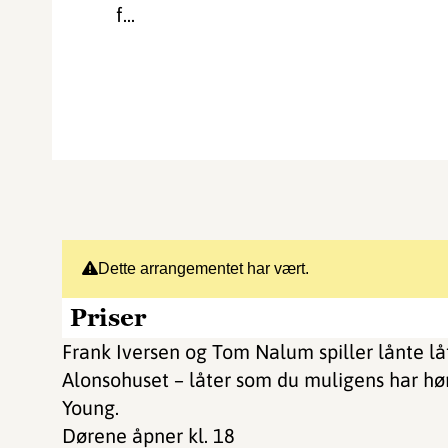
f...
Dette arrangementet har vært.
Priser
Frank Iversen og Tom Nalum spiller lånte lå
Alonsohuset – låter som du muligens har hør
Young.
Dørene åpner kl. 18