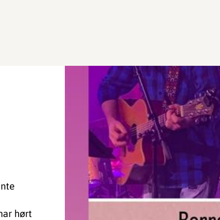
ånte
har hørt