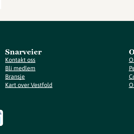
Snarveier
O
Kontakt oss
O
Bli medlem
P
Bransje
C
Kart over Vestfold
O