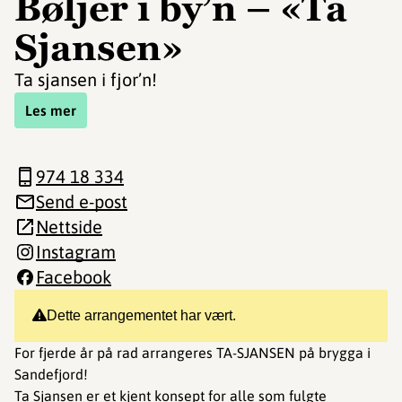
Bøljer i by’n – «Ta
Sjansen»
Ta sjansen i fjor’n!
Les mer
974 18 334
Send e-post
Nettside
Instagram
Facebook
Dette arrangementet har vært.
For fjerde år på rad arrangeres TA-SJANSEN på brygga i
Sandefjord!
Ta Sjansen er et kjent konsept for alle som fulgte