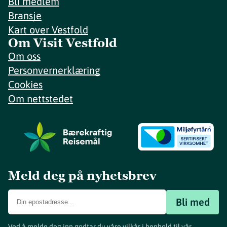
Bli medlem
Bransje
Kart over Vestfold
Om Visit Vestfold
Om oss
Personvernerklæring
Cookies
Om nettstedet
Meld deg på nyhetsbrev
Bli med
Ved å melde deg inn godtar du våre vilkår i henhold til vår