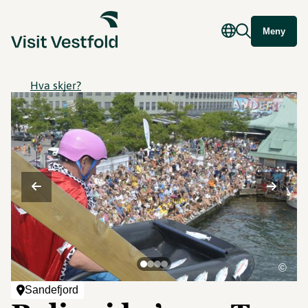
Meny
Hva skjer?
©
Sandefjord