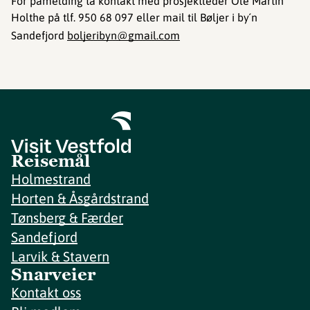
For påmelding ta kontakt med prosjektleder Ole Martin
Holthe på tlf. 950 68 097 eller mail til Bøljer i by´n
Sandefjord
boljeribyn@gmail.com
Reisemål
Holmestrand
Horten & Åsgårdstrand
Tønsberg & Færder
Sandefjord
Larvik & Stavern
Snarveier
Kontakt oss