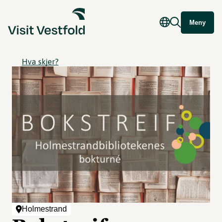
Meny
Hva skjer?
Holmestrand