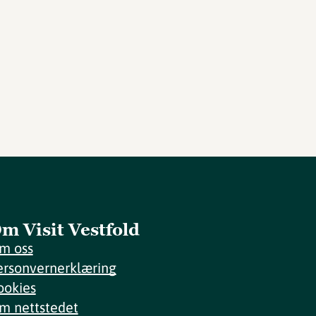
m Visit Vestfold
m oss
ersonvernerklæring
ookies
m nettstedet