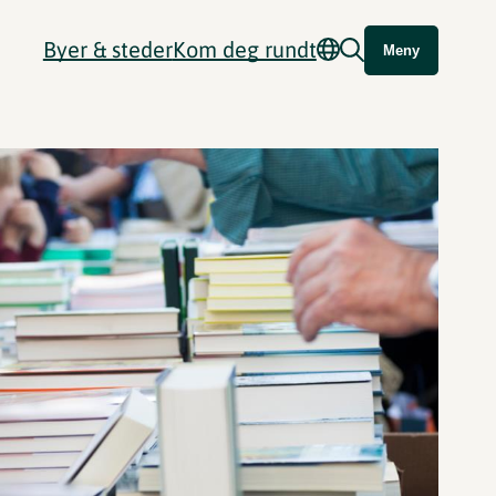
Byer & steder
Kom deg rundt
Meny