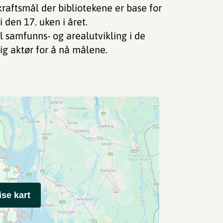
aftsmål der bibliotekene er base for
den 17. uken i året.
ll samfunns- og arealutvikling i de
ig aktør for å nå målene.
ise kart