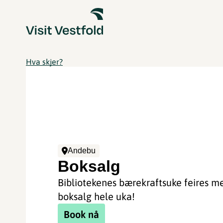
Hva skjer?
Andebu
Boksalg
Bibliotekenes bærekraftsuke feires m
boksalg hele uka!
Book nå