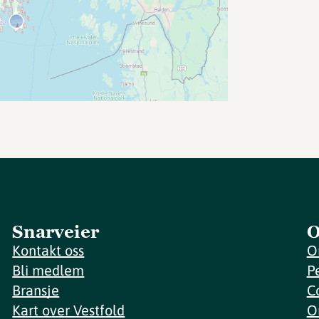
Snarveier
O
Kontakt oss
O
Bli medlem
P
Bransje
C
Kart over Vestfold
O