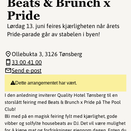
Beats & Brunch x
Pride
Lørdag 13. juni feires kjærligheten når årets
Pride-parade går av stabelen i byen!
Ollebukta 3
, 3126 Tønsberg
33 00 41 00
Send e-post
Dette arrangementet har vært.
I den anledning inviterer Quality Hotel Tønsberg til en
storslått feiring med Beats & Brunch x Pride på The Pool
Club!
Bli med på en magisk feiring fylt med kjærlighet, gode
vibber og solfylte housebeats av DJ. Det vil være mulighet
for å kjøpe mat og forfriskninger gjennom dagen. Enten du