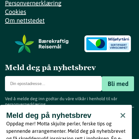
Personvernerklæring
Cookies
Om nettstedet
Meld deg på nyhetsbrev
Bli med
Ved å melde deg inn godtar du våre vilkår i henhold til vår
personvernerklæring
.
www.visitvestfold.com
Meld deg på nyhetsbrev
Turistinformasjon
Oppdag mer! Motta skjulte perler, ferske tips og
Vestfold Fylkeskommune
spennende arrangementer. Meld deg på nyhetsbrevet
By
Breakfast
og få skreddersydd inspirasjon rett i innboksen. Én e-