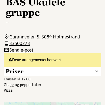
BAS Ukulele
gruppe
…
Gurannveien 5
, 3089 Holmestrand
33500273
Send e-post
Dette arrangementet har vært.
Priser
Konsert kl 12.00
Gløgg og pepperkaker
Pizza