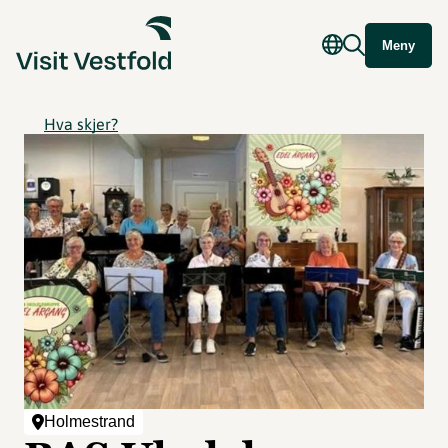
Meny
Hva skjer?
Holmestrand