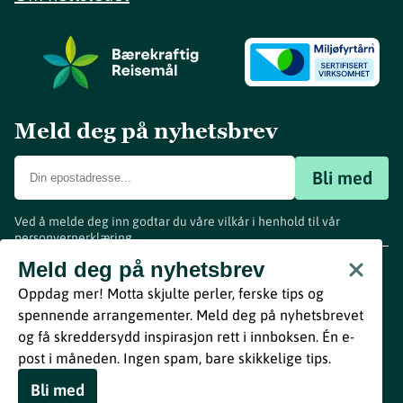
Meld deg på nyhetsbrev
Bli med
Ved å melde deg inn godtar du våre vilkår i henhold til vår
personvernerklæring
.
www.visitvestfold.com
Meld deg på nyhetsbrev
Turistinformasjon
Oppdag mer! Motta skjulte perler, ferske tips og
Vestfold Fylkeskommune
spennende arrangementer. Meld deg på nyhetsbrevet
By
Breakfast
og få skreddersydd inspirasjon rett i innboksen. Én e-
post i måneden. Ingen spam, bare skikkelige tips.
Bli med