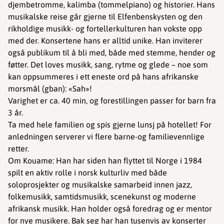
djembetromme, kalimba (tommelpiano) og historier. Hans
musikalske reise går gjerne til Elfenbenskysten og den
rikholdige musikk- og fortellerkulturen han vokste opp
med der. Konsertene hans er alltid unike. Han inviterer
også publikum til å bli med, både med stemme, hender og
føtter. Det loves musikk, sang, rytme og glede – noe som
kan oppsummeres i ett eneste ord på hans afrikanske
morsmål (gban): «Sah»!
Varighet er ca. 40 min, og forestillingen passer for barn fra
3 år.
Ta med hele familien og spis gjerne lunsj på hotellet! For
anledningen serverer vi flere barne-og familievennlige
retter.
Om Kouame: Han har siden han flyttet til Norge i 1984
spilt en aktiv rolle i norsk kulturliv med både
soloprosjekter og musikalske samarbeid innen jazz,
folkemusikk, samtidsmusikk, scenekunst og moderne
afrikansk musikk. Han holder også foredrag og er mentor
for nye musikere. Bak seg har han tusenvis av konserter