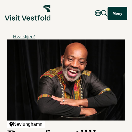
Meny
Hva skjer?
Nevlunghamn