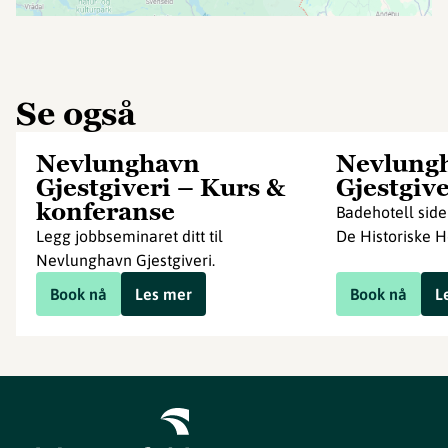
Se også
Nevlunghavn
Nevlung
Gjestgiveri – Kurs &
Gjestgive
konferanse
Badehotell side
Legg jobbseminaret ditt til
De Historiske H
Nevlunghavn Gjestgiveri.
Book nå
Les mer
Book nå
L