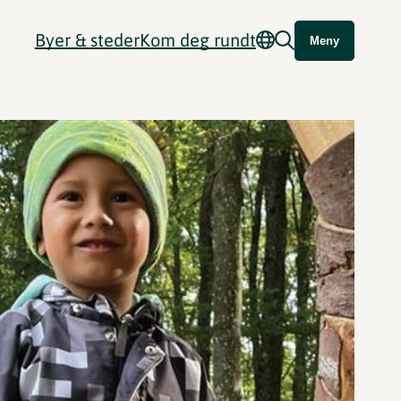
Byer & steder
Kom deg rundt
Meny