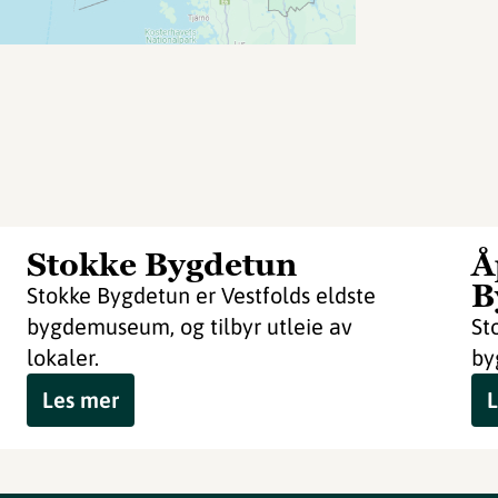
Stokke Bygdetun
Å
B
Stokke Bygdetun er Vestfolds eldste
bygdemuseum, og tilbyr utleie av
St
lokaler.
by
Les mer
L