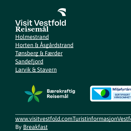
Reisemål
Holmestrand
Horten & Åsgårdstrand
Tønsberg & Færder
Sandefjord
Larvik & Stavern
www.visitvestfold.com
Turistinformasjon
Vest
By
Breakfast