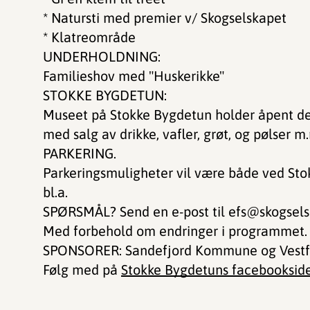
* Natursti med premier v/ Skogselskapet
* Klatreområde
UNDERHOLDNING:
Familieshov med "Huskerikke"
STOKKE BYGDETUN:
Museet på Stokke Bygdetun holder åpent den
med salg av drikke, vafler, grøt, og pølser m
PARKERING.
Parkeringsmuligheter vil være både ved St
bl.a.
SPØRSMÅL? Send en e-post til efs@skogsels
Med forbehold om endringer i programmet.
SPONSORER: Sandefjord Kommune og Vestf
Følg med på
Stokke Bygdetuns facebooksid