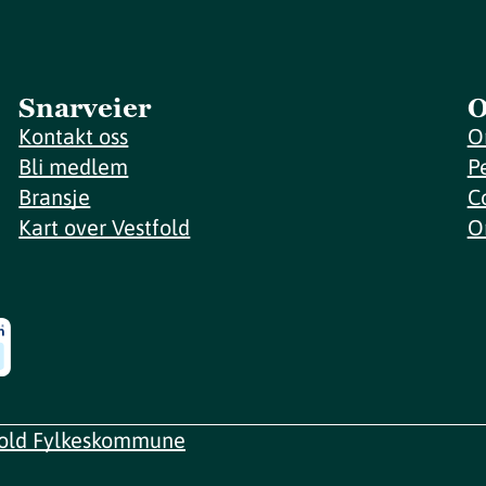
Snarveier
O
Kontakt oss
O
Bli medlem
P
Bransje
C
Kart over Vestfold
O
fold Fylkeskommune