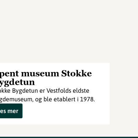
pent museum Stokke
ygdetun
okke Bygdetun er Vestfolds eldste
gdemuseum, og ble etablert i 1978.
es mer