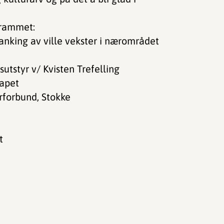
grammet:
anking av ville vekster i nærområdet
tstyr v/ Kvisten Trefelling
kapet
erforbund, Stokke
t