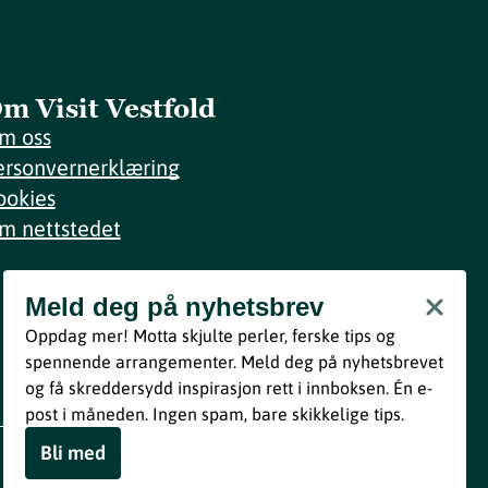
m Visit Vestfold
m oss
ersonvernerklæring
ookies
m nettstedet
Meld deg på nyhetsbrev
Meld deg på nyhetsbrev
Oppdag mer! Motta skjulte perler, ferske tips og
Bli med
spennende arrangementer. Meld deg på nyhetsbrevet
og få skreddersydd inspirasjon rett i innboksen. Én e-
Ved å melde deg inn godtar du våre vilkår i henhold til vår
post i måneden. Ingen spam, bare skikkelige tips.
personvernerklæring
.
Bli med