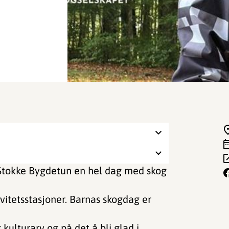
Stokke Bygdetun en hel dag med skog
vitetsstasjoner. Barnas skogdag er
kulturarv og på det å bli glad i