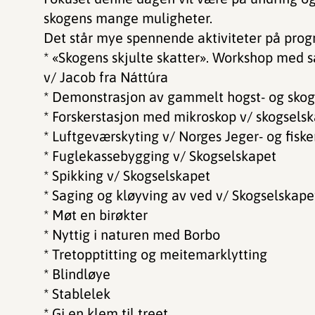
skogens mange muligheter.
Det står mye spennende aktiviteter på pro
* «Skogens skjulte skatter». Workshop med s
v/ Jacob fra Náttúra
* Demonstrasjon av gammelt hogst- og skogsu
* Forskerstasjon med mikroskop v/ skogsels
* Luftgeværskyting v/ Norges Jeger- og fisk
* Fuglekassebygging v/ Skogselskapet
* Spikking v/ Skogselskapet
* Saging og kløyving av ved v/ Skogselskape
* Møt en birøkter
* Nyttig i naturen med Borbo
* Tretopptitting og meitemarklytting
* Blindløye
* Stablelek
* Gi en klem til treet