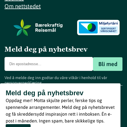
Om nettstedet
Meld deg på nyhetsbrev
Bli med
Ved å melde deg inn godtar du våre vilkår i henhold til vår
personvernerklæring
.
www.visitvestfold.com
Meld deg på nyhetsbrev
Turistinformasjon
Oppdag mer! Motta skjulte perler, ferske tips og
Vestfold Fylkeskommune
spennende arrangementer. Meld deg på nyhetsbrevet
By
Breakfast
og få skreddersydd inspirasjon rett i innboksen. Én e-
post i måneden. Ingen spam, bare skikkelige tips.