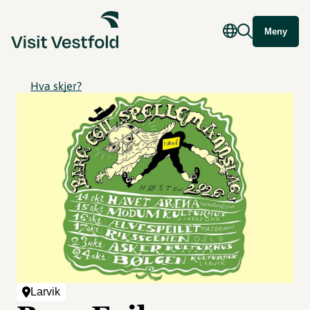
Meny
Hva skjer?
Larvik