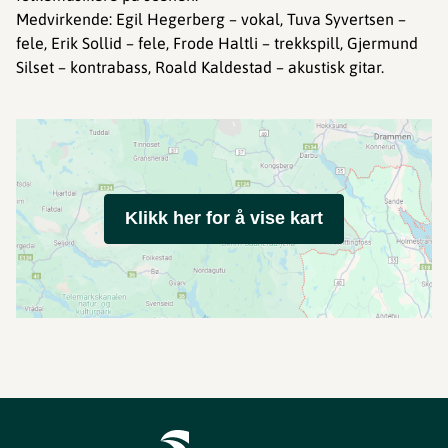
Medvirkende: Egil Hegerberg – vokal, Tuva Syvertsen –
fele, Erik Sollid – fele, Frode Haltli – trekkspill, Gjermund
Silset – kontrabass, Roald Kaldestad – akustisk gitar.
Klikk her for å vise kart