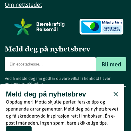
Om nettstedet
Meld deg på nyhetsbrev
Bli med
Ved å melde deg inn godtar du våre vilkår i henhold til vår
personvernerklæring
.
www.visitvestfold.com
Meld deg på nyhetsbrev
Turistinformasjon
Oppdag mer! Motta skjulte perler, ferske tips og
Vestfold Fylkeskommune
spennende arrangementer. Meld deg på nyhetsbrevet
By
Breakfast
og få skreddersydd inspirasjon rett i innboksen. Én e-
post i måneden. Ingen spam, bare skikkelige tips.