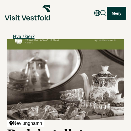
Meny
Hva skjer?
Nevlunghamn