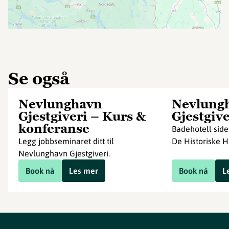
Se også
Nevlunghavn
Nevlung
Gjestgiveri – Kurs &
Gjestgive
konferanse
Badehotell side
Legg jobbseminaret ditt til
De Historiske H
Nevlunghavn Gjestgiveri.
Book nå
Les mer
Book nå
L