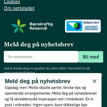
Cookies
Om nettstedet
Meld deg på nyhetsbrev
Bli med
Ved å melde deg inn godtar du våre vilkår i henhold til vår
personvernerklæring
.
www.visitvestfold.com
Meld deg på nyhetsbrev
Turistinformasjon
Oppdag mer! Motta skjulte perler, ferske tips og
Vestfold Fylkeskommune
spennende arrangementer. Meld deg på nyhetsbrevet
By
Breakfast
og få skreddersydd inspirasjon rett i innboksen. Én e-
post i måneden. Ingen spam, bare skikkelige tips.