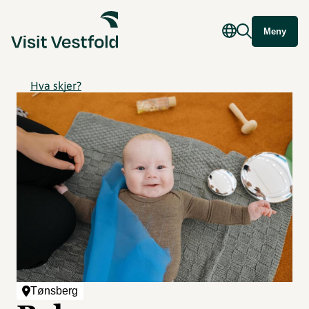
Meny
Hva skjer?
Tønsberg