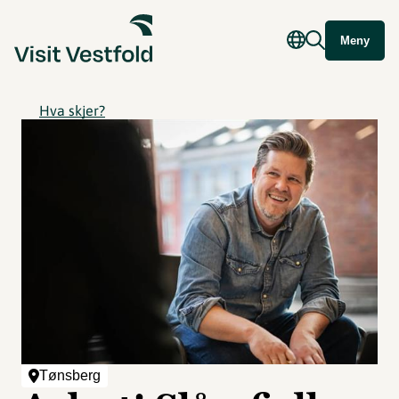
Meny
Hva skjer?
Tønsberg