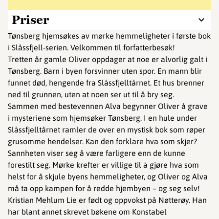
Priser
Tønsberg hjemsøkes av mørke hemmeligheter i første bok
i Slåssfjell-serien. Velkommen til forfatterbesøk!
Tretten år gamle Oliver oppdager at noe er alvorlig galt i
Tønsberg. Barn i byen forsvinner uten spor. En mann blir
funnet død, hengende fra Slåssfjelltårnet. Et hus brenner
ned til grunnen, uten at noen ser ut til å bry seg.
Sammen med bestevennen Alva begynner Oliver å grave
i mysteriene som hjemsøker Tønsberg. I en hule under
Slåssfjelltårnet ramler de over en mystisk bok som røper
grusomme hendelser. Kan den forklare hva som skjer?
Sannheten viser seg å være farligere enn de kunne
forestilt seg. Mørke krefter er villige til å gjøre hva som
helst for å skjule byens hemmeligheter, og Oliver og Alva
må ta opp kampen for å redde hjembyen – og seg selv!
Kristian Mehlum Lie er født og oppvokst på Nøtterøy. Han
har blant annet skrevet bøkene om Konstabel