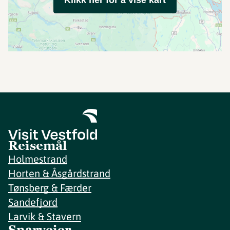
Klikk her for å vise kart
Reisemål
Holmestrand
Horten & Åsgårdstrand
Tønsberg & Færder
Sandefjord
Larvik & Stavern
Snarveier