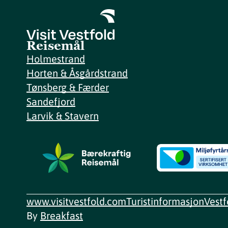
Reisemål
Holmestrand
Horten & Åsgårdstrand
Tønsberg & Færder
Sandefjord
Larvik & Stavern
www.visitvestfold.com
Turistinformasjon
Vest
By
Breakfast