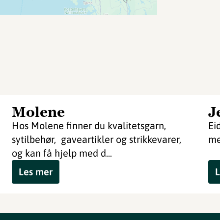
Molene
J
Hos Molene finner du kvalitetsgarn,
Ei
sytilbehør, gaveartikler og strikkevarer,
me
og kan få hjelp med d...
Les mer
L