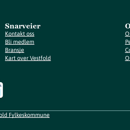
Snarveier
O
Kontakt oss
O
Bli medlem
P
Bransje
C
Kart over Vestfold
O
fold Fylkeskommune