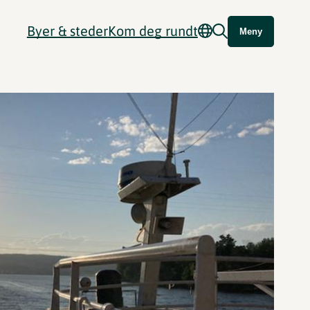
Byer & steder
Kom deg rundt
Meny