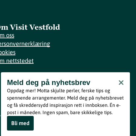
m Visit Vestfold
m oss
ersonvernerklæring
ookies
m nettstedet
Meld deg på nyhetsbrev
Meld deg på nyhetsbrev
Oppdag mer! Motta skjulte perler, ferske tips og
Bli med
spennende arrangementer. Meld deg på nyhetsbrevet
og få skreddersydd inspirasjon rett i innboksen. Én e-
Ved å melde deg inn godtar du våre vilkår i henhold til vår
post i måneden. Ingen spam, bare skikkelige tips.
personvernerklæring
.
Bli med