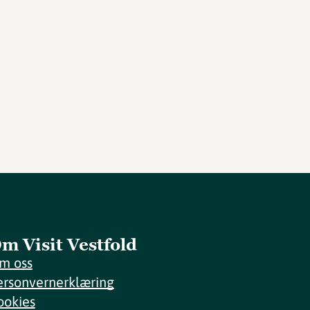
m Visit Vestfold
m oss
ersonvernerklæring
ookies