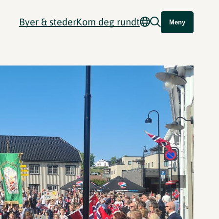
Byer & steder
Kom deg rundt
Meny