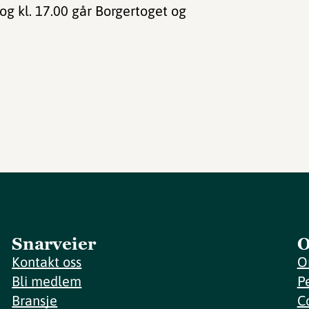
og kl. 17.00 går Borgertoget og
Snarveier
O
Kontakt oss
O
Bli medlem
P
Bransje
C