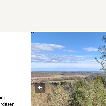
per
ardåsen,