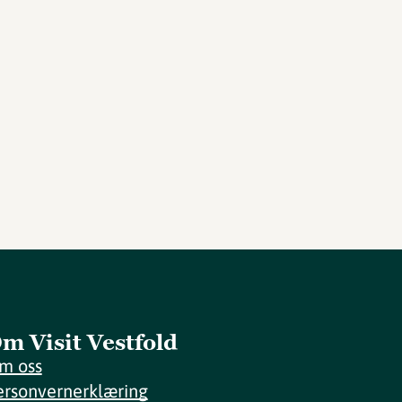
m Visit Vestfold
m oss
ersonvernerklæring