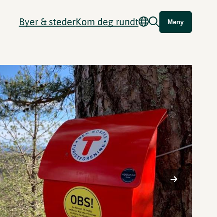
Byer & steder
Kom deg rundt
Meny