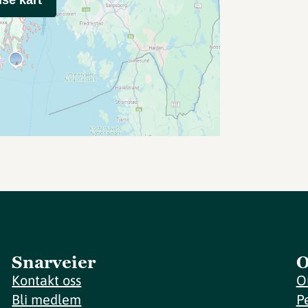
Snarveier
O
Kontakt oss
O
Bli medlem
P