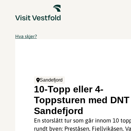
Hva skjer?
Sandefjord
10-Topp eller 4-
Toppsturen med DNT
Sandefjord
En storslått tur som går innom 10 top
rundt byen: Preståsen, Fjellvikåsen, V