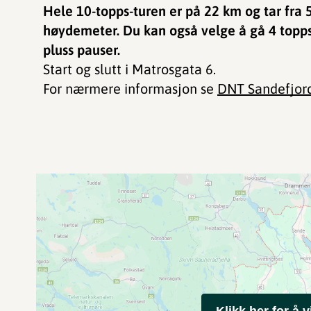
Hele 10-topps-turen er på 22 km og tar fra 
høydemeter. Du kan også velge å gå 4 topps-
pluss pauser.
Start og slutt i Matrosgata 6.
For nærmere informasjon se
DNT Sandefjor
Klikk her for å v