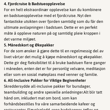
4. Fjordcruise & Badstueopplevelse
For en helt ekstraordinær opplevelse kan du kombinere
en badstueopplevelse med et fjordcruise. Nyt den
fantastiske utsikten over fjorden samtidig som du får den
ultimate avslapningen i badstuen. Dette er en perfekt
måte å oppleve naturen på og samtidig pleie kroppen i
det varme miljøet.
5. Månedskort og Økepakker
For de som ønsker å gjøre dette til en regelmessig del av
livet vårt,er det mulig å kjøpe månedskort og økepakker.
Dette gir deg fleksibilitet til å bruke badstuen flere ganger
i måneden, enten det er for personlig velvære, meditasjon
eller som en sosial møteplass med venner og familie.
6. All-Inclusive Pakker for Viktige Begivenheter
Skreddersydde all-inclusive pakker for bursdager,
teambuilding og andre spesielle anledninger.Alt blir tatt
hånd om, inkludert mat om bord, som kan
forhåndsbestilles fra våre samarbeidende kafeer og
restauranter. Fløyelspledd, rene badekapper, tøfler og