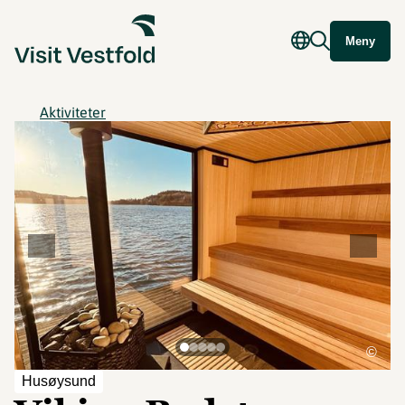
Meny
Aktiviteter
©
Husøysund