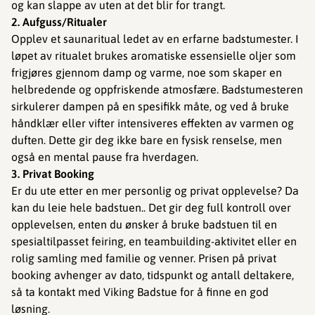
og kan slappe av uten at det blir for trangt.
2. Aufguss/Ritualer
Opplev et saunaritual ledet av en erfarne badstumester. I
løpet av ritualet brukes aromatiske essensielle oljer som
frigjøres gjennom damp og varme, noe som skaper en
helbredende og oppfriskende atmosfære. Badstumesteren
sirkulerer dampen på en spesifikk måte, og ved å bruke
håndklær eller vifter intensiveres effekten av varmen og
duften. Dette gir deg ikke bare en fysisk renselse, men
også en mental pause fra hverdagen.
3. Privat Booking
Er du ute etter en mer personlig og privat opplevelse? Da
kan du leie hele badstuen.. Det gir deg full kontroll over
opplevelsen, enten du ønsker å bruke badstuen til en
spesialtilpasset feiring, en teambuilding-aktivitet eller en
rolig samling med familie og venner. Prisen på privat
booking avhenger av dato, tidspunkt og antall deltakere,
så ta kontakt med Viking Badstue for å finne en god
løsning.