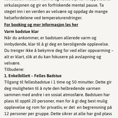
sirkulasjonen og gir en forfriskende mental pause. Ta
steget inn i en verden av velvære og oppdag de mange
helsefordelene ved temperaturendringer.
For booking og mer informasjon les her
Varm badstue klar
Når du ankommer, er badstuen allerede varm og
innbydende, klar til å gi deg en beroligende opplevelse.
Du trenger ikke å bekymre deg for ved eller oppvarming –
alt er klart, slik at du kan fokusere på avslapning og
velvære.
Tilbudene:
1. Enkelbillett – Felles Badstue
TIlgang til fellesbadstue i 1 time og 50 minutter. Dette gir
deg muligheten til å nyte den helbredende varmen
sammen med andre i en sosial atmosfære. Badstuen har
plass til opptil 20 personer, men for å gi deg best mulig
opplevelse og rom for privatliv, er det en begrensning på
12 personer per gruppe. Dette sikrer at alle har god plass