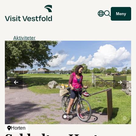
Meny
Aktiviteter
©
Horten