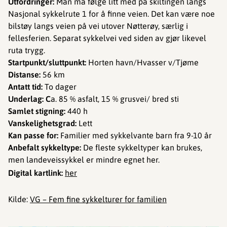
Utfordringer:
Man må følge litt med på skiltingen langs
Nasjonal sykkelrute 1 for å finne veien. Det kan være noe
bilstøy langs veien på vei utover Nøtterøy, særlig i
fellesferien. Separat sykkelvei ved siden av gjør likevel
ruta trygg.
Startpunkt/sluttpunkt:
Horten havn/Hvasser v/Tjøme
Distanse:
56 km
Antatt tid:
To dager
Underlag: C
a. 85 % asfalt, 15 % grusvei/ bred sti
Samlet stigning:
440 h
Vanskelighetsgrad:
Lett
Kan passe for:
Familier med sykkelvante barn fra 9-10 år
Anbefalt sykkeltype:
De fleste sykkeltyper kan brukes,
men landeveissykkel er mindre egnet her.
Digital kartlink:
her
Kilde:
VG – Fem fine sykkelturer for familien