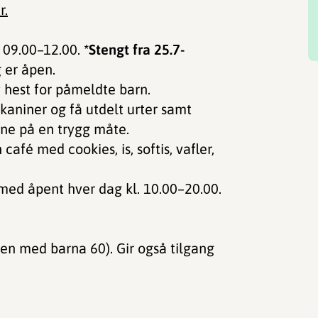
r.
. 09.00–12.00.
*Stengt fra 25.7-
g er åpen.
v hest for påmeldte barn.
kaniner og få utdelt urter samt
e på en trygg måte.
afé med cookies, is, softis, vafler,
 med åpent hver dag kl. 10.00–20.00.
en med barna 60). Gir også tilgang