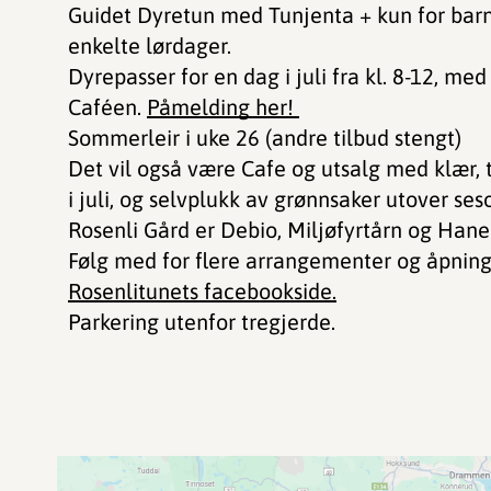
Guidet Dyretun med Tunjenta + kun for barn,
enkelte lørdager.
Dyrepasser for en dag i juli fra kl. 8-12, me
Caféen.
Påmelding her!
Sommerleir i uke 26 (andre tilbud stengt)
Det vil også være Cafe og utsalg med klær, t
i juli, og selvplukk av grønnsaker utover se
Rosenli Gård er Debio, Miljøfyrtårn og Han
Følg med for flere arrangementer og åpning
Rosenlitunets facebookside
.
Parkering utenfor tregjerde.