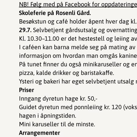
NB! Følg med på Facebook for oppdateringe
Skoleferie på Rosenli Gård.
Besøkstun og café holder åpent hver dag kl
29.7.
Selvbetjent gårdsutsalg og overnattin
Kl. 10.30–11.00 er det hestestell og leiing a
I caféen kan barna melde seg på mating av 
informasjon om hvordan man omgås kaninen
På tunet finner du også minikaruseller og en c
pizza, kalde drikker og baristakaffe.
Ysteri og bakeri har eget selvbetjent utsalg
Priser
Inngang dyretun hage kr. 50,-
Guidet dyretun med ponnleiing kr. 120 (voks
hagen i åpningstiden.
Mini karuseller til de minste.
Arrangementer