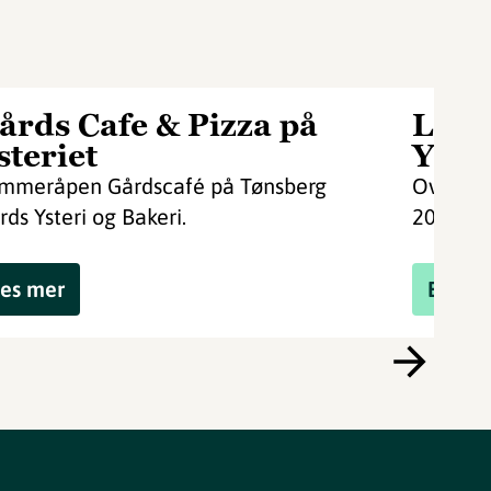
årds Cafe & Pizza på
Loft
steriet
Yste
mmeråpen Gårdscafé på Tønsberg
Overnat
rds Ysteri og Bakeri.
2026.
es mer
Book 