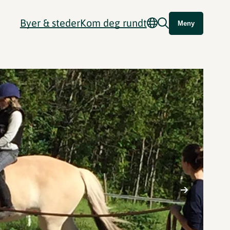
Byer & steder
Kom deg rundt
Meny