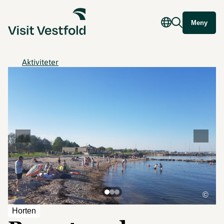
Meny
Aktiviteter
©
Horten