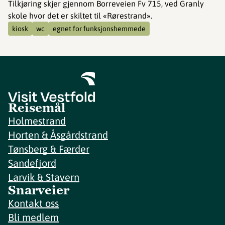
Tilkjøring skjer gjennom Borreveien Fv 715, ved Granly
skole hvor det er skiltet til «Rørestrand».
kiosk
wc
egnet for funksjonshemmede
Reisemål
Holmestrand
Horten & Åsgårdstrand
Tønsberg & Færder
Sandefjord
Larvik & Stavern
Snarveier
Kontakt oss
Bli medlem