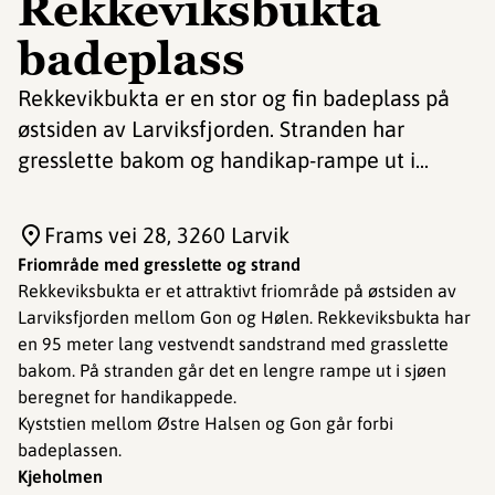
Rekkeviksbukta
badeplass
Rekkevikbukta er en stor og fin badeplass på
østsiden av Larviksfjorden. Stranden har
gresslette bakom og handikap-rampe ut i...
Frams vei 28
, 3260 Larvik
Friområde med gresslette og strand
Rekkeviksbukta er et attraktivt friområde på østsiden av
Larviksfjorden mellom Gon og Hølen. Rekkeviksbukta har
en 95 meter lang vestvendt sandstrand med grasslette
bakom. På stranden går det en lengre rampe ut i sjøen
beregnet for handikappede.
​​​​Kyststien mellom Østre Halsen og Gon går forbi
badeplassen.
Kjeholmen