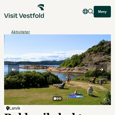
Meny
Aktiviteter
©
Larvik