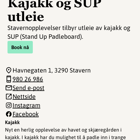
Kajakk og SUP
utleie
Stavernopplevelser tilbyr utleie av kajakk og
SUP (Stand Up Padleboard).
Book nå
Havnegaten 1
, 3290 Stavern
980 26 986
Send e-post
Nettside
Instagram
Facebook
Kajakk
Nyt en herlig opplevelse av havet og skjæregården i
kajakk. I kajakk har du mulighet til å padle inn i trange