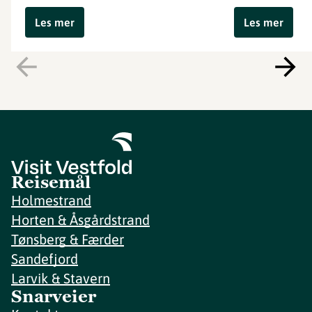
Les mer
Les mer
Reisemål
Holmestrand
Horten & Åsgårdstrand
Tønsberg & Færder
Sandefjord
Larvik & Stavern
Snarveier