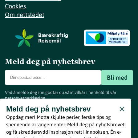
Cookies
Om nettstedet
Meld deg på nyhetsbrev
Bli med
Ved å melde deg inn godtar du våre vilkår i henhold til vår
personvernerklæring
.
www.visitvestfold.com
Meld deg på nyhetsbrev
Turistinformasjon
Oppdag mer! Motta skjulte perler, ferske tips og
Vestfold Fylkeskommune
spennende arrangementer. Meld deg på nyhetsbrevet
By
Breakfast
og få skreddersydd inspirasjon rett i innboksen. Én e-