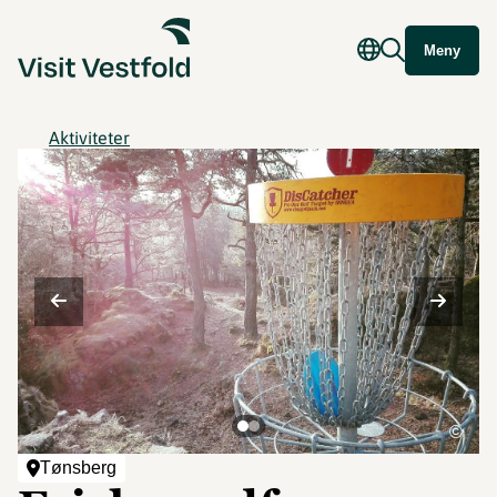
Meny
Aktiviteter
©
Tønsberg