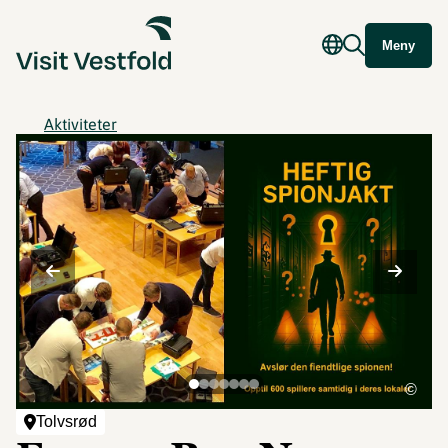
Meny
Aktiviteter
©
Tolvsrød