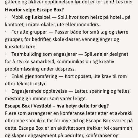
gåtene og aktiver oppfinnelsen før det er for sent!
Les mer
Hvorfor velge Escape Box?
• Mobil og fleksibel — Spill hvor som helst: på hotell, på
kontoret, i møtelokaler, ute eller innendørs.
• For alle grupper — Passer både for små lag og større
grupper, for bedrifter, skoleklasser, vennegjenger og
kursdeltakere.
• Teambuilding som engasjerer — Spillene er designet
for å styrke samarbeid, kommunikasjon og kreativ
problemløsning under tidspress.
• Enkel gjennomføring — Kort oppsett, lite krav til rom
eller teknisk utstyr.
• Engasjerende opplevelse — Latter, spenning og felles
mestring gir minner som varer lenge.
Escape Box i Vestfold – hva betyr dette for deg?
Flere som arrangerer en konferanse leter etter et avbrekk
eller noe som ikke tar for mye tid og Escape Box svarer på
dette. Escape Box er en aktivitet som trekker folk sammen
og skaper engasjement på bedrifter, konferanser og