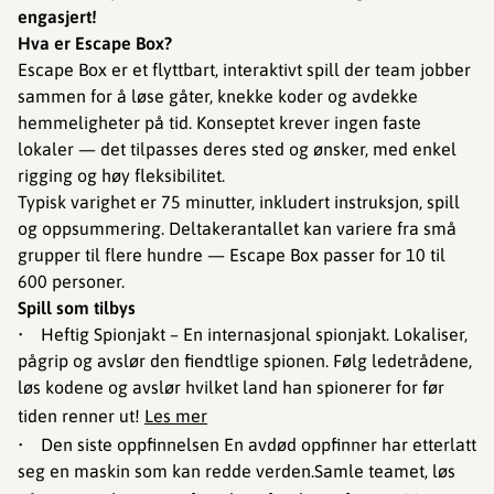
engasjert!
Hva er Escape Box?
Escape Box er et flyttbart, interaktivt spill der team jobber
sammen for å løse gåter, knekke koder og avdekke
hemmeligheter på tid. Konseptet krever ingen faste
lokaler — det tilpasses deres sted og ønsker, med enkel
rigging og høy fleksibilitet.
Typisk varighet er 75 minutter, inkludert instruksjon, spill
og oppsummering. Deltakerantallet kan variere fra små
grupper til flere hundre — Escape Box passer for 10 til
600 personer.
Spill som tilbys
• Heftig Spionjakt – En internasjonal spionjakt. Lokaliser,
pågrip og avslør den fiendtlige spionen. Følg ledetrådene,
løs kodene og avslør hvilket land han spionerer for før
tiden renner ut!
Les mer
• Den siste oppfinnelsen En avdød oppfinner har etterlatt
seg en maskin som kan redde verden.Samle teamet, løs