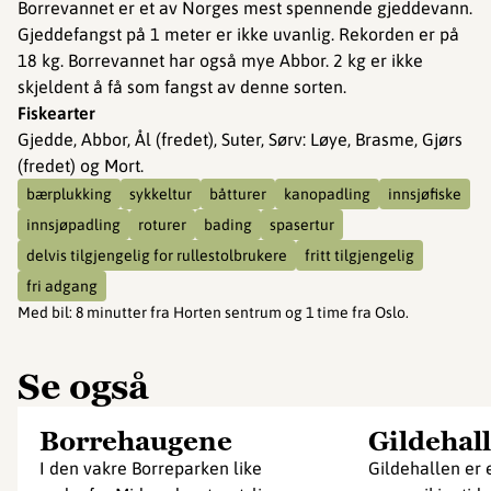
Borrevannet er et av Norges mest spennende gjeddevann.
Gjeddefangst på 1 meter er ikke uvanlig. Rekorden er på
18 kg. Borrevannet har også mye Abbor. 2 kg er ikke
skjeldent å få som fangst av denne sorten.
Fiskearter
Gjedde, Abbor, Ål (fredet), Suter, Sørv: Løye, Brasme, Gjørs
(fredet) og Mort.
bærplukking
sykkeltur
båtturer
kanopadling
innsjøfiske
innsjøpadling
roturer
bading
spasertur
delvis tilgjengelig for rullestolbrukere
fritt tilgjengelig
fri adgang
Med bil
:
8 minutter fra Horten sentrum og 1 time fra Oslo.
Se også
Borrehaugene
Gildehal
I den vakre Borreparken like
Gildehallen er 