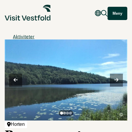
Meny
Aktiviteter
©
Horten