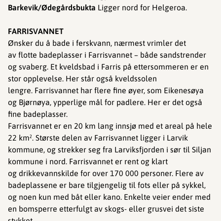
Barkevik/Ødegårdsbukta
Ligger nord for Helgeroa.
FARRISVANNET
Ønsker du å bade i ferskvann, nærmest vrimler det
av flotte badeplasser i Farrisvannet – både sandstrender
og svaberg. Et kveldsbad i Farris på ettersommeren er en
stor opplevelse. Her står også kveldssolen
lengre. Farrisvannet har flere fine øyer, som Eikenesøya
og Bjørnøya, ypperlige mål for padlere. Her er det også
fine badeplasser.
Farrisvannet er en 20 km lang innsjø med et areal på hele
22 km². Største delen av Farrisvannet ligger i Larvik
kommune, og strekker seg fra Larviksfjorden i sør til Siljan
kommune i nord. Farrisvannet er rent og klart
og drikkevannskilde for over 170 000 personer. Flere av
badeplassene er bare tilgjengelig til fots eller på sykkel,
og noen kun med båt eller kano. Enkelte veier ender med
en bomsperre etterfulgt av skogs- eller grusvei det siste
stykket.