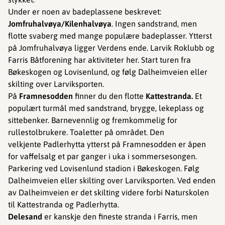
Under er noen av badeplassene beskrevet:
Jomfruhalvøya/Kilenhalvøya
. Ingen sandstrand, men
flotte svaberg med mange populære badeplasser. Ytterst
på Jomfruhalvøya ligger Verdens ende. Larvik Roklubb og
Farris Båtforening har aktiviteter her. Start turen fra
Bøkeskogen og Lovisenlund, og følg Dalheimveien eller
skilting over Larviksporten. ​​
På
Framnesodden
finner du den flotte
Kattestranda.
Et
populært turmål med sandstrand, brygge, lekeplass og
sittebenker.
Barnevennlig og fremkommelig for
rullestolbrukere. Toaletter på området. Den
velkjente Padlerhytta ytterst på Framnesodden er åpen
for vaffelsalg et par ganger i uka i sommersesongen.
Parkering ved Lovisenlund stadion i Bøkeskogen. Følg
Dalheimveien eller skilting over Larviksporten. Ved enden
av Dalheimveien er det skilting videre forbi Naturskolen
til Kattestranda og Padlerhytta.
Delesand
er kanskje den fineste stranda i Farris, men