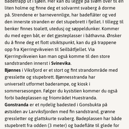
badetrapp ut i sjøen. Her kan du legge på svøm over til en
liten holme og finne deg et solvarmt svaberg å dorme
på. Strendene er barnevennlige, har badeflåter og ved
den innerste stranden er det stupebrett i fjellet. I tillegg til
benker finnes toalett, utedusj og søppeldunker. Kommer
du med egen båt, er det gjesteplasser i båthavna. Ønsker
du å finne deg et flott utsiktspunkt, kan du gå trappene
opp fra Kjerringvikveien til Seilbåtfjellet. Via
Kjerringvikveien kan man også komme til den store
sandstranden innerst i
Svinevika
.
Bjønnes
i
Viksfjord er et stort og fint strandområde med
gresslette og stupebrett. Bjønnesstranda har
universelt utformet baderampe, og kiosk i
sommersesongen. Følger du kyststien kommer du også
forbi badeplassen og friområdet Huestranda.
Gonstranda
er et nydelig badested i Gonsbukta på
østsiden av Larviksfjorden med fin sandstrand, grønne
gressletter og glattskurte svaberg. Badeplassen har både
stupebrett fra odden (3 meter) og badeflåte til glede for