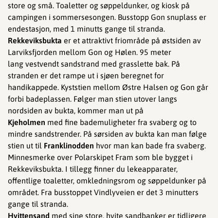
store og små. Toaletter og søppeldunker, og kiosk på
campingen i sommersesongen. Busstopp Gon snuplass er
endestasjon, med 1 minutts gange til stranda.
Rekkeviksbukta
er et attraktivt friområde på østsiden av
Larviksfjorden mellom Gon og Hølen. 95 meter
lang vestvendt sandstrand med grasslette bak. På
stranden er det rampe ut i sjøen beregnet for
handikappede. ​​​​Kyststien mellom Østre Halsen og Gon går
forbi badeplassen. Følger man stien utover langs
nordsiden av bukta, kommer man ut på
Kjeholmen
med fine bademuligheter fra svaberg og to
mindre sandstrender. På sørsiden av bukta kan man følge
stien ut til
Franklinodden
hvor
man kan bade fra svaberg.
Minnesmerke over Polarskipet Fram som ble bygget i
Rekkeviksbukta. I tillegg finner du lekeapparater,
offentlige toaletter, omkledningsrom og søppeldunker på
området. Fra busstoppet Vindlyveien er det 3 minutters
gange til stranda.
Hvittensand
med sine store, hvite sandbanker er tidligere