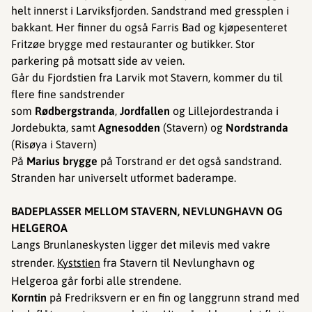
helt innerst i Larviksfjorden. Sandstrand med gressplen i
bakkant. Her finner du også Farris Bad og kjøpesenteret
Fritzøe brygge med restauranter og butikker. Stor
parkering på motsatt side av veien.
Går du Fjordstien fra Larvik mot Stavern, kommer du til
flere fine sandstrender
som
Rødbergstranda
,
Jordfallen
og Lillejordestranda i
Jordebukta, samt
Agnesodden
(Stavern) og
Nordstranda
(Risøya i Stavern)
På
Marius brygge
på Torstrand er det også sandstrand.
Stranden har universelt utformet baderampe.
BADEPLASSER MELLOM STAVERN, NEVLUNGHAVN OG
HELGEROA
Langs Brunlaneskysten ligger det milevis med vakre
strender.
Kyststien
fra Stavern til Nevlunghavn og
Helgeroa går forbi alle strendene.
Korntin
på Fredriksvern er en fin og langgrunn strand med