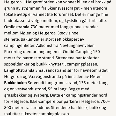
Helgeroa. I Helgerofjorden kan vannet bli en del brakk på
grunn av strømmen fra Skiensvassdraget – men utenom
lokale avløp er vannet lite forurenset. Det er mange fine
badeplasser å velge mellom, og kyststien går forbi alle.
Omlidstranda
730 meter med langgrunne strender
mellom Mølen og Helgeroa. Stedvis noe
steinete. Baklandet er stort sett okkupert av
campingenheter. Adkomst fra Nevlunghavnveien.
Parkering utenfor inngangen til Omlid Camping 150
meter fra nærmeste strand. Strendene har toaletter,
søppeldunker og butikk knyttet til campingplassen.
Langholtstranda
Smal sandstrand sør for havneområdet i
Helgeroa og Værvågenstranda på innsiden av Mølen.
Blokkebukta
Sørvendt langgrunn strand, 135 meter lang,
og en vestvendt strand, 55 m lang. Begge med
grassbakker og svaberg. Dette er campingstrender nord
for Helgeroa. Ikke-campere bør parkere i Helgeroa, 700–
800 meter fra strendene. Strendene har kiosk, butikk og
toaletter tilknyttet campingplassen.