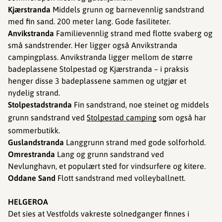
Kjærstranda
Middels grunn og barnevennlig sandstrand
med fin sand. 200 meter lang. Gode fasiliteter.
Anvikstranda
Familievennlig strand med flotte svaberg og
små sandstrender. Her ligger også Anvikstranda
campingplass. Anvikstranda ligger mellom de større
badeplassene Stolpestad og Kjærstranda – i praksis
henger disse 3 badeplassene sammen og utgjør et
nydelig strand.
Stolpestadstranda
Fin sandstrand, noe steinet og middels
grunn sandstrand ved
Stolpestad camping
som også har
sommerbutikk.
Guslandstranda
Langgrunn strand med gode solforhold.
Omrestranda
Lang og grunn sandstrand ved
Nevlunghavn, et populært sted for vindsurfere og kitere.
Oddane Sand
Flott sandstrand med volleyballnett.
HELGEROA
Det sies at Vestfolds vakreste solnedganger finnes i