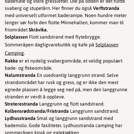
badeflåte og store gressletter. Ute på odden er det flotte
svaberg og stupetårn. Her finner du også
Verftstranda
med universelt utformet baderampe. Noen hundre meter
lenger sør forbi den flotte Minnehallen, kommer man til
friområdet
Skråvika.
Solplassen
Flott sandstrand med flytebrygge.
Sommeråpen dagligvarebutikk og kafe på
Solplassen
Camping
.
Rakke
er et nydelig svabergområde, et veldig populært
bade- og fiskeområde.
Nalumstranda
En usedvanlig langgrunn strand. Selve
strandområdet har rusk og gress, og er ikke den mest
egnede plassen å legge seg ned på, men den langgrunne
stranden er verdt å oppleve.
Streterestranda
Langgrunn og flott sandstrand.
Kolbensrødstranda/Fristranda
Langgrunn sandstrand.
Lydhusstranda
Smal og langgrunn sandstrand med
bademolo. Gode fasiliteter. Lydhusstranda camping har
sommeråpen kiosk og gatekjøkken.