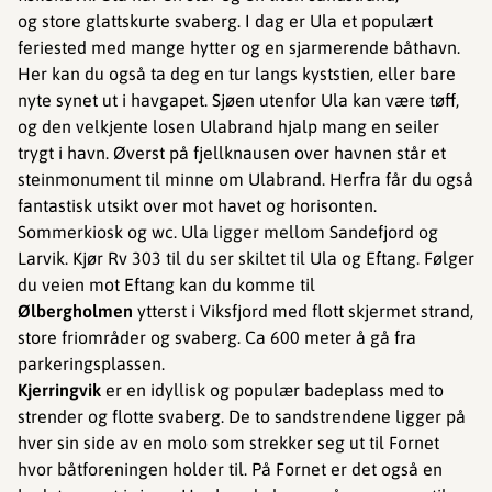
og store glattskurte svaberg. I dag er Ula et populært
feriested med mange hytter og en sjarmerende båthavn.
Her kan du også ta deg en tur langs kyststien, eller bare
nyte synet ut i havgapet. Sjøen utenfor Ula kan være tøff,
og den velkjente losen Ulabrand hjalp mang en seiler
trygt i havn. Øverst på fjellknausen over havnen står et
steinmonument til minne om Ulabrand. Herfra får du også
fantastisk utsikt over mot havet og horisonten.
Sommerkiosk og wc. Ula ligger mellom Sandefjord og
Larvik. Kjør Rv 303 til du ser skiltet til Ula og Eftang. Følger
du veien mot Eftang kan du komme til
Ølbergholmen
ytterst i Viksfjord med flott skjermet strand,
store friområder og svaberg. Ca 600 meter å gå fra
parkeringsplassen.
Kjerringvik
er en idyllisk og populær badeplass med to
strender og flotte svaberg. De to sandstrendene ligger på
hver sin side av en molo som strekker seg ut til Fornet
hvor båtforeningen holder til. På Fornet er det også en