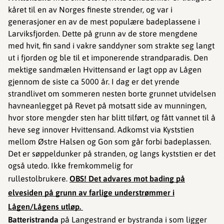
kåret til en av Norges fineste strender, og var i
generasjoner en av de mest populære badeplassene i
Larviksfjorden. Dette på grunn av de store mengdene
med hvit, fin sand i vakre sanddyner som strakte seg langt
ut i fjorden og ble til et imponerende strandparadis. Den
mektige sandmælen Hvittensand er lagt opp av Lågen
gjennom de siste ca 5000 år. I dag er det yrende
strandlivet om sommeren nesten borte grunnet utvidelsen
havneanlegget på Revet på motsatt side av munningen,
hvor store mengder sten har blitt tilført, og fått vannet til å
heve seg innover Hvittensand. Adkomst via Kyststien
mellom Østre Halsen og Gon som går forbi badeplassen. ​​​​
Det er søppeldunker på stranden, og langs kyststien er det
også utedo. Ikke fremkommelig for
rullestolbrukere.
OBS! Det advares mot bading på
elvesiden på grunn av farlige understrømmer i
Lågen/Lågens utløp.
Batteristranda
på Langestrand er bystranda i som ligger