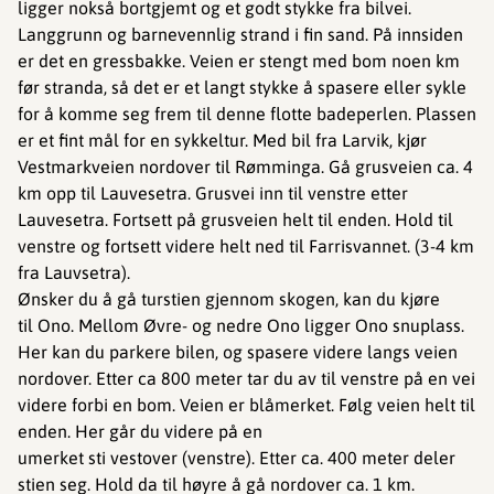
ligger nokså bortgjemt og et godt stykke fra bilvei.
Langgrunn og barnevennlig strand i fin sand. På innsiden
er det en gressbakke. Veien er stengt med bom noen km
før stranda, så det er et langt stykke å spasere eller sykle
for å komme seg frem til denne flotte badeperlen. Plassen
er et fint mål for en sykkeltur. Med bil fra Larvik, kjør
Vestmarkveien nordover til Rømminga. Gå grusveien ca. 4
km opp til Lauvesetra. Grusvei inn til venstre etter
Lauvesetra. Fortsett på grusveien helt til enden. Hold til
venstre og fortsett videre helt ned til Farrisvannet. (3-4 km
fra Lauvsetra).
Ønsker du å gå turstien gjennom skogen, kan du kjøre
til Ono. Mellom Øvre- og nedre Ono ligger Ono snuplass.
Her kan du parkere bilen, og spasere videre langs veien
nordover. Etter ca 800 meter tar du av til venstre på en vei
videre forbi en bom. Veien er blåmerket. Følg veien helt til
enden. Her går du videre på en
umerket sti vestover (venstre). Etter ca. 400 meter deler
stien seg. Hold da til høyre å gå nordover ca. 1 km.