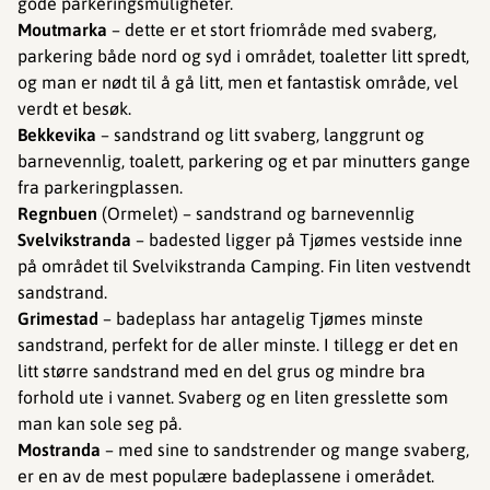
gode parkeringsmuligheter.
Moutmarka
– dette er et stort friområde med svaberg,
parkering både nord og syd i området, toaletter litt spredt,
og man er nødt til å gå litt, men et fantastisk område, vel
verdt et besøk.
Bekkevika
– sandstrand og litt svaberg, langgrunt og
barnevennlig, toalett, parkering og et par minutters gange
fra parkeringplassen.
Regnbuen
(Ormelet) – sandstrand og barnevennlig
Svelvikstranda
– badested ligger på Tjømes vestside inne
på området til Svelvikstranda Camping. Fin liten vestvendt
sandstrand.
Grimestad
– badeplass har antagelig Tjømes minste
sandstrand, perfekt for de aller minste. I tillegg er det en
litt større sandstrand med en del grus og mindre bra
forhold ute i vannet. Svaberg og en liten gresslette som
man kan sole seg på.
Mostranda
– med sine to sandstrender og mange svaberg,
er en av de mest populære badeplassene i omerådet.