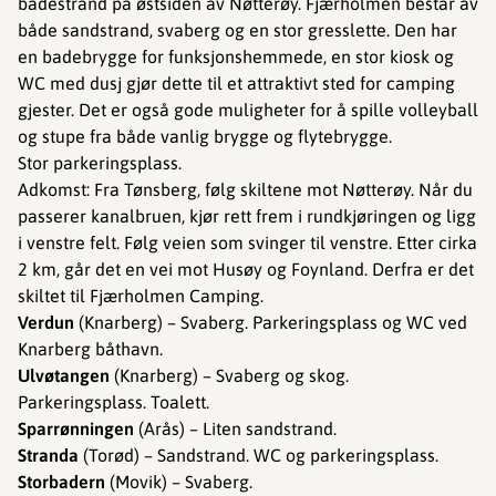
badestrand på østsiden av Nøtterøy. Fjærholmen består av
både sandstrand, svaberg og en stor gresslette. Den har
en badebrygge for funksjonshemmede, en stor kiosk og
WC med dusj gjør dette til et attraktivt sted for camping
gjester. Det er også gode muligheter for å spille volleyball
og stupe fra både vanlig brygge og flytebrygge.
Stor parkeringsplass.
Adkomst: Fra Tønsberg, følg skiltene mot Nøtterøy. Når du
passerer kanalbruen, kjør rett frem i rundkjøringen og ligg
i venstre felt. Følg veien som svinger til venstre. Etter cirka
2 km, går det en vei mot Husøy og Foynland. Derfra er det
skiltet til Fjærholmen Camping.
Verdun
(Knarberg) – Svaberg. Parkeringsplass og WC ved
Knarberg båthavn.
Ulvøtangen
(Knarberg) – Svaberg og skog.
Parkeringsplass. Toalett.
Sparrønningen
(Arås) – Liten sandstrand.
Stranda
(Torød) – Sandstrand. WC og parkeringsplass.
Storbadern
(Movik) – Svaberg.