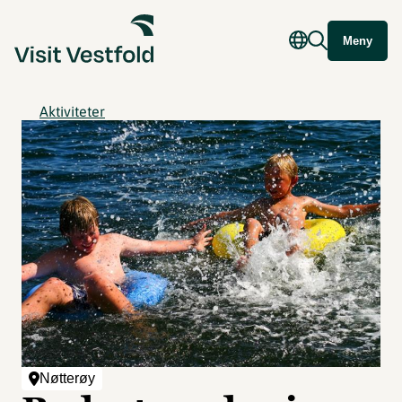
Meny
Aktiviteter
Nøtterøy