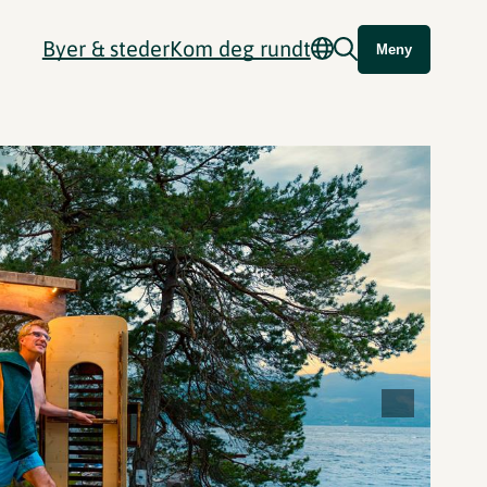
Byer & steder
Kom deg rundt
Meny