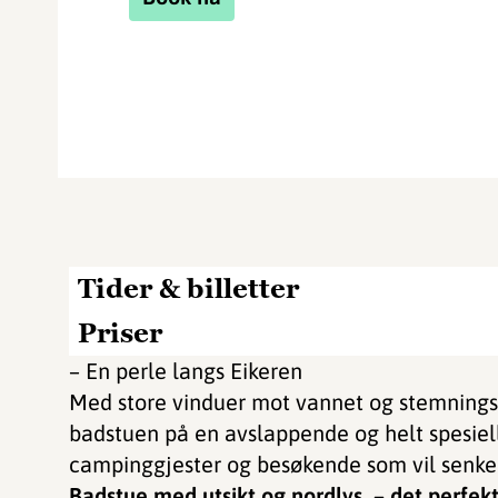
Tider & billetter
Priser
– En perle langs Eikeren
Med store vinduer mot vannet og stemningsful
badstuen på en avslappende og helt spesiell
campinggjester og besøkende som vil senke 
Badstue med utsikt og nordlys – det perfekt