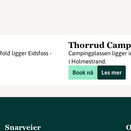
Thorrud Camp
old ligger Eidsfoss -
Campingplassen ligger id
i Holmestrand.
Book nå
Les mer
Snarveier
O