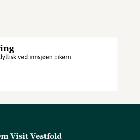
ing
yllisk ved innsjøen Eikern
m Visit Vestfold