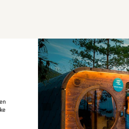
 en
ske