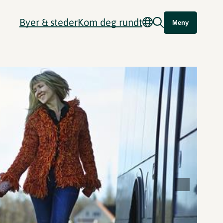
Byer & steder
Kom deg rundt
Meny