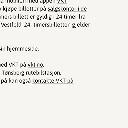
tt på mobilen med appen
VKT
å kjøpe billetter på
salgskontor i de
ers billett er gyldig i 24 timer fra
Vestfold. 24- timersbilletten gjelder
in hjemmeside.
 med VKT på
vkt.no
.
 Tønsberg rutebilstasjon.
r på kan også
kontakte VKT på