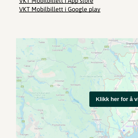
VKT Mobilbillett i App store
VKT Mobilbillett i Google play
Klikk her for å v