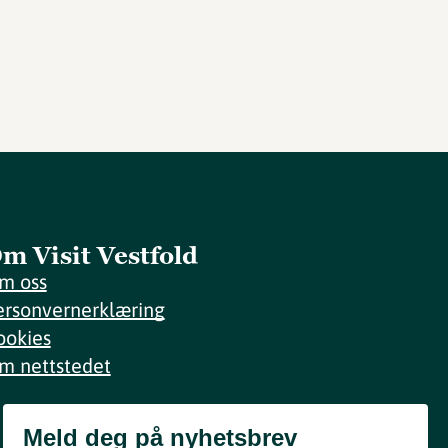
m Visit Vestfold
m oss
ersonvernerklæring
ookies
m nettstedet
Meld deg på nyhetsbrev
Meld deg på nyhetsbrev