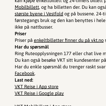
kan kjøpe enkeltbillett og 24-timers bille
Mobilbillett
, og ha billetten der. Du kan ogs
største byene i Vestfold
og på bussene. 24-tim
førstegangs bruk og den kan benyttes i hele 
ikke på nattbusser.
Priser
Priser på
enkeltbilletter finner du på vkt.no
s
Har du spørsmål
Ring Ruteopplysningen 177 eller chat live
Du kan også besøke VKT sitt kundesenter på
Har du enkle spørsmål du trenger raskt sva
Facebook
.
Last ned:
VKT Reise i App store
VKT Reise i Google play