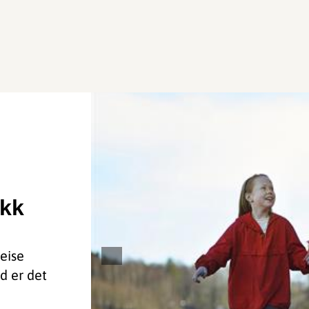
ikk
reise
d er det