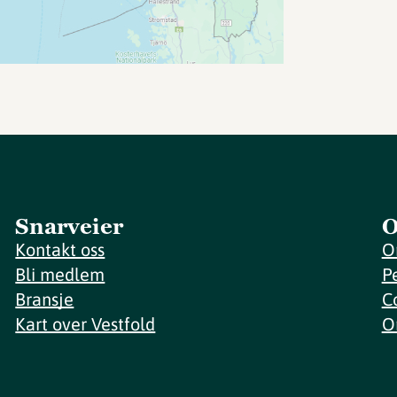
Snarveier
O
Kontakt oss
O
Bli medlem
P
Bransje
C
Kart over Vestfold
O