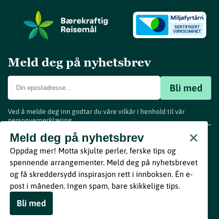
Meld deg på nyhetsbrev
Bli med
Ved å melde deg inn godtar du våre vilkår i henhold til vår
personvernerklæring
.
www.visitvestfold.com
Meld deg på nyhetsbrev
Turistinformasjon
Oppdag mer! Motta skjulte perler, ferske tips og
Vestfold Fylkeskommune
spennende arrangementer. Meld deg på nyhetsbrevet
By
Breakfast
og få skreddersydd inspirasjon rett i innboksen. Én e-
post i måneden. Ingen spam, bare skikkelige tips.
Bli med