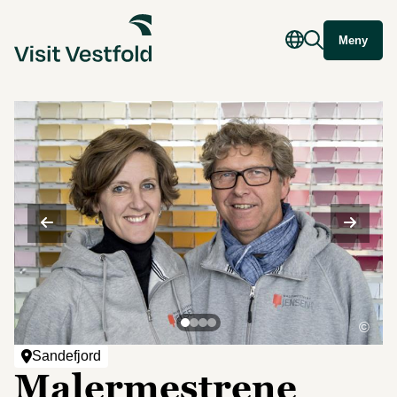
Meny
©
Sandefjord
Malermestrene