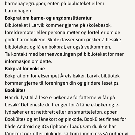
barnehagegrupper, enten på biblioteket eller i
barnehagen.
Bokprat om barne- og ungdomslitteratur
Biblioteket i Larvik kommer gjerne på skolebesøk,
foreldremøter eller personalmøter og forteller om de
gode barnebøkene. Skoleklasser som ønsker å besøke
biblioteket, og få en bokprat, er også velkommen.
Ta kontakt med barneavdelingen på biblioteket for mer
informasjon om dette.
Bokprat for voksne
Bokprat om for eksempel Årets bøker. Larvik bibliotek
kommer gjerne til foreningen din og gir dere lesetips.
BookBites
Har du lyst til å lese e-bøker av forfatterne vi får på
besøk? Det eneste du trenger for å låne e-bøker og e-
lydbøker er et nettbrett eller en smarttelefon, appen
BookBites og et lånekort og pinkode. BookBites finnes for
både Android og iOS (lphone/ lpad). Om du ikke har
lånekort og/ eller pinkode, så kom innom oss så ordner vi