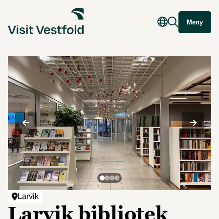
Meny
©
Larvik
Larvik bibliotek