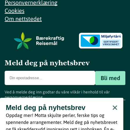
Personvernerklæring
Cookies
Om nettstedet
Meld deg på nyhetsbrev
Bli med
Ved å melde deg inn godtar du våre vilkår i henhold til vår
personvernerklæring
.
www.visitvestfold.com
Meld deg på nyhetsbrev
Turistinformasjon
Oppdag mer! Motta skjulte perler, ferske tips og
Vestfold Fylkeskommune
spennende arrangementer. Meld deg på nyhetsbrevet
By
Breakfast
og få skreddersydd inspirasjon rett i innboksen. Én e-