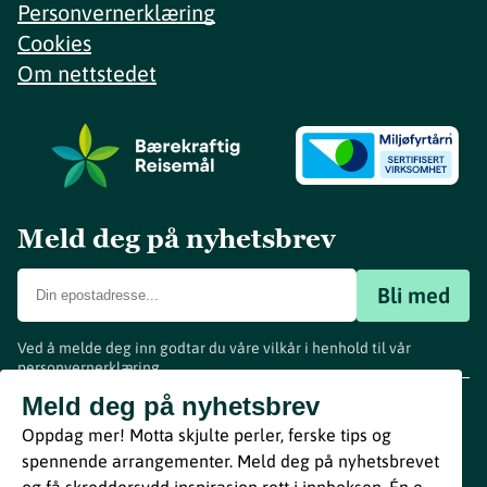
Personvernerklæring
Cookies
Om nettstedet
Meld deg på nyhetsbrev
Bli med
Ved å melde deg inn godtar du våre vilkår i henhold til vår
personvernerklæring
.
www.visitvestfold.com
Meld deg på nyhetsbrev
Turistinformasjon
Oppdag mer! Motta skjulte perler, ferske tips og
Vestfold Fylkeskommune
spennende arrangementer. Meld deg på nyhetsbrevet
By
Breakfast