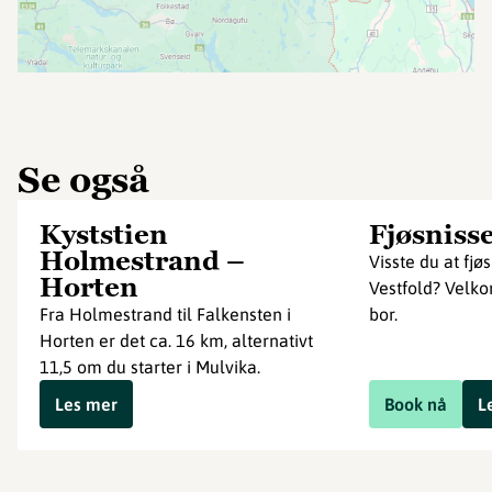
Se også
Kyststien
Fjøsniss
Holmestrand –
Visste du at fjø
Horten
Vestfold? Velk
Fra Holmestrand til Falkensten i
bor.
Horten er det ca. 16 km, alternativt
11,5 om du starter i Mulvika.
Les mer
Book nå
L