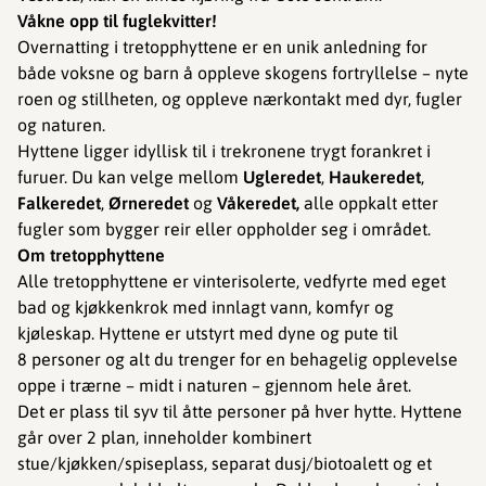
Våkne opp til fuglekvitter!
Overnatting i tretopphyttene er en unik anledning for
både voksne og barn å oppleve skogens fortryllelse – nyte
roen og stillheten, og oppleve nærkontakt med dyr, fugler
og naturen.
Hyttene ligger idyllisk til i trekronene trygt forankret i
furuer. Du kan velge mellom
Ugleredet
,
Haukeredet
,
Falkeredet
,
Ørneredet
og
Våkeredet,
alle oppkalt etter
fugler som bygger reir eller oppholder seg i området.
Om tretopphyttene
Alle tretopphyttene er vinterisolerte, vedfyrte med eget
bad og kjøkkenkrok med innlagt vann, komfyr og
kjøleskap. Hyttene er utstyrt med dyne og pute til
8 personer og alt du trenger for en behagelig opplevelse
oppe i trærne – midt i naturen – gjennom hele året.
Det er plass til syv til åtte personer på hver hytte. Hyttene
går over 2 plan, inneholder kombinert
stue/kjøkken/spiseplass, separat dusj/biotoalett og et