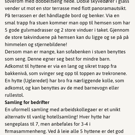
soverom med dobbeltseng nede. Doble skyvedører i glass
vender ut mot en stor terrasse med flott panoramautsikt.
På terrassen er det håndlagde bord og benker. Via en
smal trapp fra stuen kommer man opp til hemsen som har
5 gode gulvmadrasser og 2 store vinduer i taket. Gjennom
de store takvinduene på hemsen kan du ligge og se på på
himmelen og stjernebildene!
Dersom man er mange, kan sofabenken i stuen benyttes
som seng. Denne egner seg best for mindre barn.
Adkomst til hyttene er via en lang og sikret trapp fra
bakkenivå, som svinger seg opp til toppen av trekronene.
En hytte (Ugleredet) har bro fra nærliggende kolle, som
adkomst, og kan benyttes av de med barnevogn eller
rullestol.
Samling for bedrifter
En uformell samling med arbeidskollegaer er et unikt
alternativ til vanlig hotellsamling! Hver hytte har
sengeplass til 7, men anbefales for 3-4 i
firmasammenheng. Ved å leie alle 5 hyttene er det god