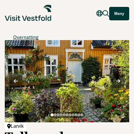
Meny
Overnatting
©
Larvik