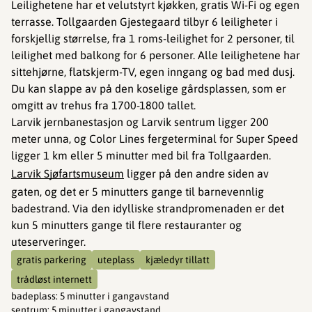
Leilighetene har et velutstyrt kjøkken, gratis Wi-Fi og egen
terrasse. Tollgaarden Gjestegaard tilbyr 6 leiligheter i
forskjellig størrelse, fra 1 roms-leilighet for 2 personer, til
leilighet med balkong for 6 personer. Alle leilighetene har
sittehjørne, flatskjerm-TV, egen inngang og bad med dusj.
Du kan slappe av på den koselige gårdsplassen, som er
omgitt av trehus fra 1700-1800 tallet.
Larvik jernbanestasjon og Larvik sentrum ligger 200
meter unna, og Color Lines fergeterminal for Super Speed
ligger 1 km eller 5 minutter med bil fra Tollgaarden.
Larvik Sjøfartsmuseum
ligger på den andre siden av
gaten, og det er 5 minutters gange til barnevennlig
badestrand. Via den idylliske strandpromenaden er det
kun 5 minutters gange til flere restauranter og
uteserveringer.
gratis parkering
uteplass
kjæledyr tillatt
trådløst internett
badeplass
:
5 minutter i gangavstand
sentrum
:
5 minutter i gangavstand