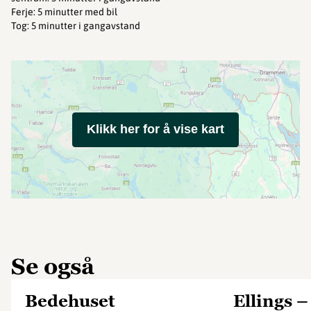
Ferje
:
5 minutter med bil
Tog
:
5 minutter i gangavstand
Klikk her for å vise kart
Se også
Bedehuset
Ellings –