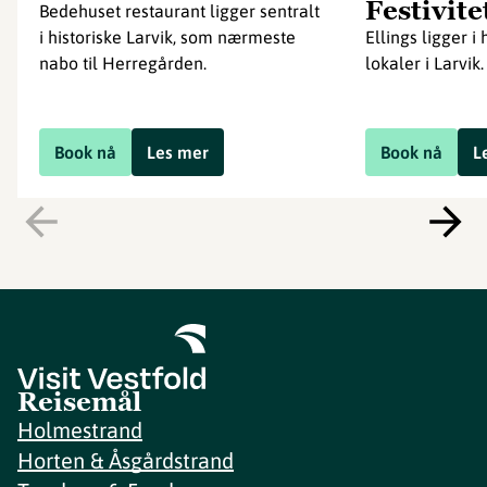
Festivite
Bedehuset restaurant ligger sentralt
i historiske Larvik, som nærmeste
Ellings ligger i 
nabo til Herregården.
lokaler i Larvik.
Book nå
Les mer
Book nå
L
Reisemål
Holmestrand
Horten & Åsgårdstrand