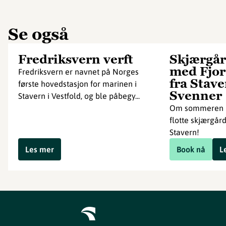
Se også
Fredriksvern verft
Skjærgår
med Fjor
Fredriksvern er navnet på Norges
fra Stave
første hovedstasjon for marinen i
Svenner
Stavern i Vestfold, og ble påbegy...
Om sommeren k
flotte skjærgår
Stavern!
Les mer
Book nå
L