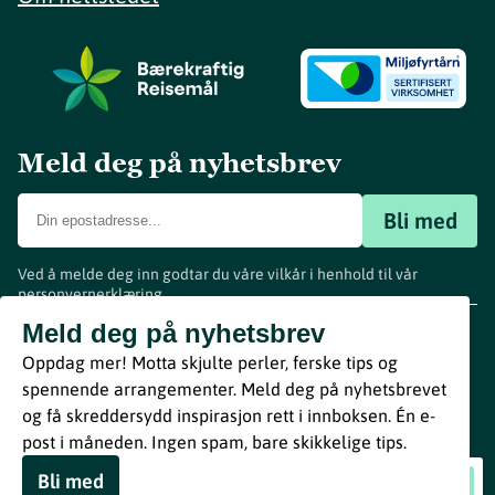
Meld deg på nyhetsbrev
Bli med
Ved å melde deg inn godtar du våre vilkår i henhold til vår
personvernerklæring
.
www.visitvestfold.com
Meld deg på nyhetsbrev
Turistinformasjon
Oppdag mer! Motta skjulte perler, ferske tips og
Vestfold Fylkeskommune
spennende arrangementer. Meld deg på nyhetsbrevet
By
Breakfast
og få skreddersydd inspirasjon rett i innboksen. Én e-
post i måneden. Ingen spam, bare skikkelige tips.
Bli med
Solplassen Camping
Book nå