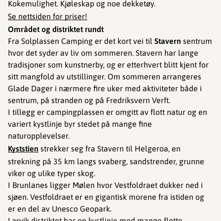
Kokemulighet. Kjøleskap og noe dekketøy.
Se nettsiden for priser!
Området og distriktet rundt
Fra Solplassen Camping er det kort vei til
Stavern
sentrum
hvor det syder av liv om sommeren. Stavern har lange
tradisjoner som kunstnerby, og er etterhvert blitt kjent for
sitt mangfold av utstillinger. Om sommeren arrangeres
Glade Dager i nærmere fire uker med aktiviteter både i
sentrum, på stranden og på Fredriksvern Verft.
I tillegg er campingplassen er omgitt av flott natur og en
variert kystlinje byr stedet på mange fine
naturopplevelser.
Kyststien
strekker seg fra Stavern til Helgeroa, en
strekning på 35 km langs svaberg, sandstrender, grunne
viker og ulike typer skog.
I Brunlanes ligger Mølen hvor Vestfoldraet dukker ned i
sjøen. Vestfoldraet er en gigantisk morene fra istiden og
er en del av Unesco Geopark.
Larvik distriktet har en kystlinje med mange flotte