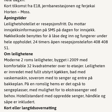
Kort tilkomst fra E18, jernbanestasjonen og ferjekai
Horten – Moss.
Åpningstider
Leilighetshotellet er resepsjonsfritt. Du mottar
innsjekksinformasjon på SMS på dagen for innsjekk.
Nøkkelkode benyttes for å låse deg inn og fungerer under
hele oppholdet. 24 timers åpen resepsjonstelefon 408 408
51.
Om leilighetene
Moderne 2 roms leiligheter, bygget i 2009 med
komfortable 32 kvadratmeter over to etasjer. Leiligheten
er innredet med fullt utstyrt kjøkken, bad med
vaskemaskin, soverom med to senger og entre på
bakkeplan. På en romslig hems er det også to
sengeplasser, med mulighet for to ekstrasenger ved
behov. Hotellstandard med oppredde senger, håndkle og
såpe er inkludert.
Kort eller langtidsovernatting