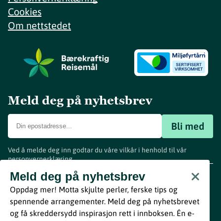
Cookies
Om nettstedet
Meld deg på nyhetsbrev
Bli med
Ved å melde deg inn godtar du våre vilkår i henhold til vår
personvernerklæring
.
www.visitvestfold.com
Meld deg på nyhetsbrev
Turistinformasjon
Oppdag mer! Motta skjulte perler, ferske tips og
Vestfold Fylkeskommune
spennende arrangementer. Meld deg på nyhetsbrevet
By
Breakfast
og få skreddersydd inspirasjon rett i innboksen. Én e-