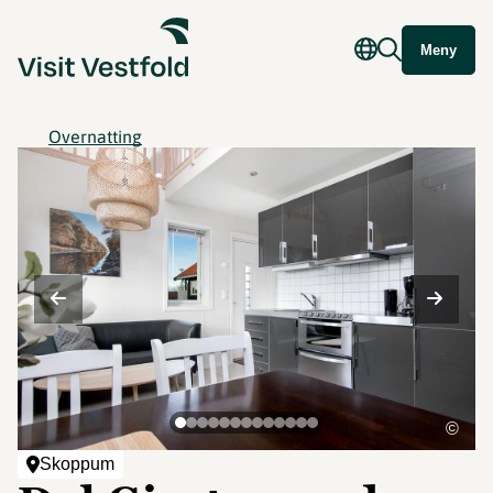
Meny
Overnatting
©
Skoppum