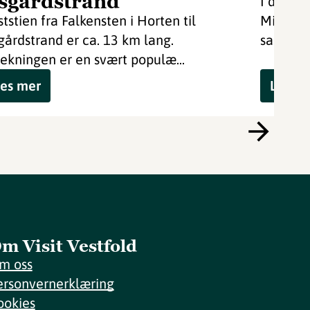
sgårdstrand
I den va
ststien fra Falkensten i Horten til
Midgards
gårdstrand er ca. 13 km lang.
samling 
rekningen er en svært populæ...
es mer
Les m
m Visit Vestfold
m oss
ersonvernerklæring
ookies