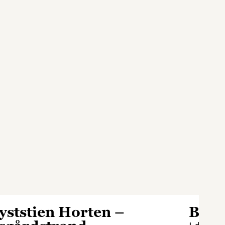
yststien Horten –
Borr