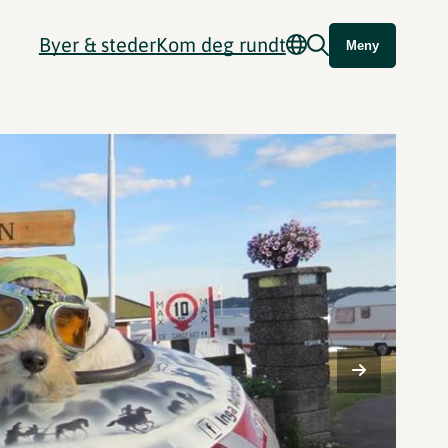
Byer & steder
Kom deg rundt
Meny