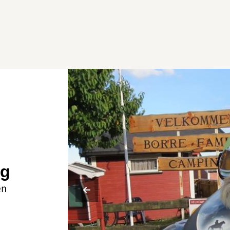
ng
en