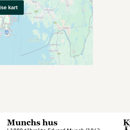
ise kart
Munchs hus
K