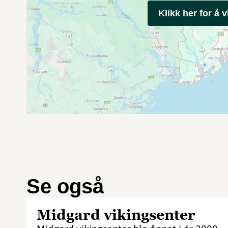
Klikk her for å v
Se også
Midgard vikingsenter