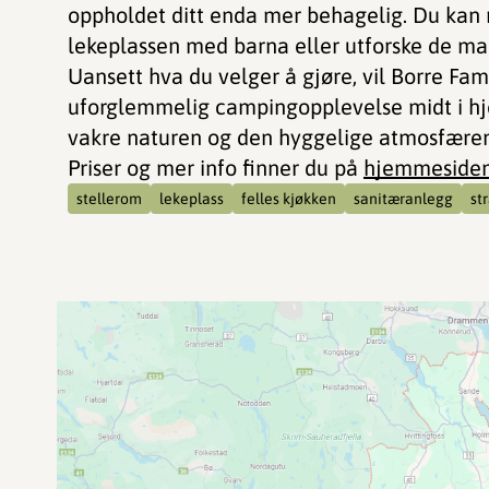
oppholdet ditt enda mer behagelig. Du kan 
lekeplassen med barna eller utforske de ma
Uansett hva du velger å gjøre, vil Borre Fam
uforglemmelig campingopplevelse midt i hj
vakre naturen og den hyggelige atmosfæren
Priser og mer info finner du på
hjemmeside
stellerom
lekeplass
felles kjøkken
sanitæranlegg
st