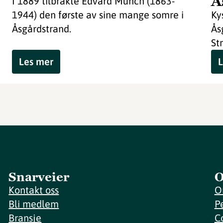
Å
I 1889 tilbrakte Edvard Munch (1863-
1944) den første av sine mange somre i
Ky
Åsgårdstrand.
Ås
St
Les mer
L
Snarveier
O
Kontakt oss
O
Bli medlem
P
Bransje
C