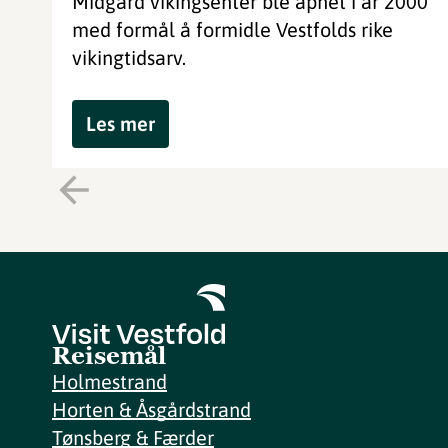
Midgard vikingsenter ble åpnet i år 2000
med formål å formidle Vestfolds rike
vikingtidsarv.
Les mer
Reisemål
Holmestrand
Horten & Åsgårdstrand
Tønsberg & Færder