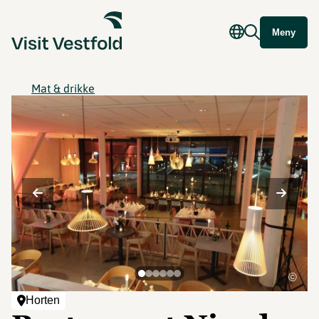
Meny
Mat & drikke
©
Horten