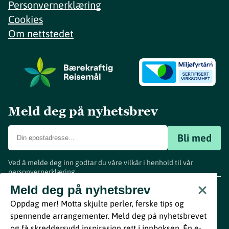
Personvernerklæring
Cookies
Om nettstedet
Meld deg på nyhetsbrev
Bli med
Ved å melde deg inn godtar du våre vilkår i henhold til vår
personvernerklæring
.
www.visitvestfold.com
Meld deg på nyhetsbrev
Turistinformasjon
Oppdag mer! Motta skjulte perler, ferske tips og
Vestfold Fylkeskommune
spennende arrangementer. Meld deg på nyhetsbrevet
By
Breakfast
og få skreddersydd inspirasjon rett i innboksen. Én e-