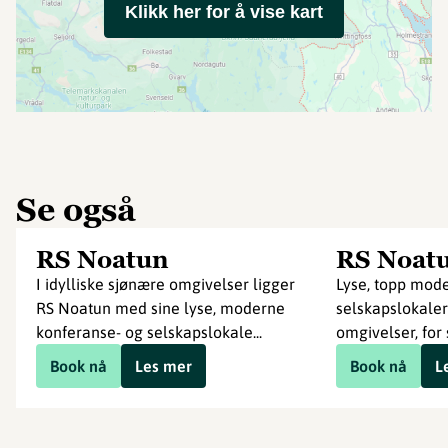
Klikk her for å vise kart
Se også
RS Noatun
RS Noat
I idylliske sjønære omgivelser ligger
Lyse, topp mod
RS Noatun med sine lyse, moderne
selskapslokaler 
konferanse- og selskapslokale...
omgivelser, for 
Book nå
Les mer
Book nå
L