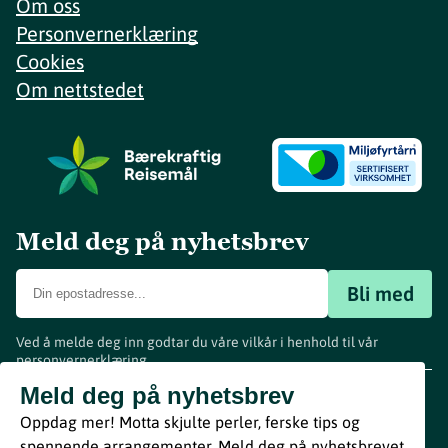
Om oss
Personvernerklæring
Cookies
Om nettstedet
Meld deg på nyhetsbrev
Bli med
Ved å melde deg inn godtar du våre vilkår i henhold til vår
personvernerklæring
.
www.visitvestfold.com
Meld deg på nyhetsbrev
Turistinformasjon
Oppdag mer! Motta skjulte perler, ferske tips og
Vestfold Fylkeskommune
spennende arrangementer. Meld deg på nyhetsbrevet