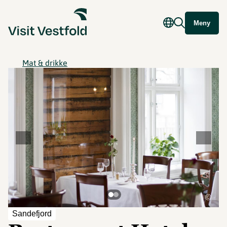
Meny
Mat & drikke
©
Sandefjord