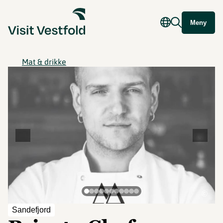
Meny
Mat & drikke
©
Sandefjord