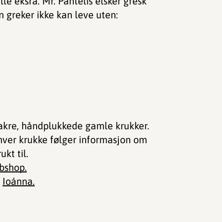
lle eksra. Mr. Pantelis elsker gresk
n greker ikke kan leve uten:
vakre, håndplukkede gamle krukker.
ver krukke følger informasjon om
kt til.
bshop.
n
Ioánna.