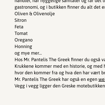
handler, har hyggelige samtaler og får det li
gastronomi, og i butikken finner du alt det e
Oliven & Olivenolje
Sitron
Feta
Tomat
Oregano
Honning
og mye mer…
Hos Mr. Pantelis The Greek finner du også 
Krukkene kommer med en historie, og med h
hvor den kommer fra og hva den har vært bru
Mr. Pantelis The Greek har også en egen
we
Vegg i vegg ligger den Greske motebutikke