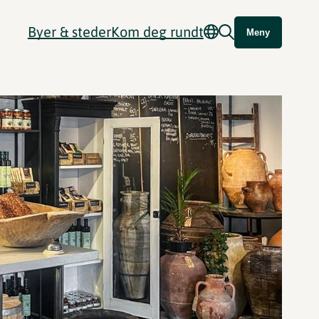
Byer & steder
Kom deg rundt
Meny