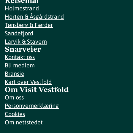
Reisemål
Holmestrand
Horten & Åsgårdstrand
Tønsberg & Færder
Sandefjord
Larvik & Stavern
Snarveier
Kontakt oss
Bli medlem
Bransje
Kart over Vestfold
Om Visit Vestfold
Om oss
Personvernerklæring
Cookies
Om nettstedet