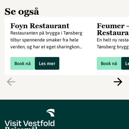
Se også
Foyn Restaurant
Feumer 
Restaura
Restauranten på brygga i Tønsberg
tilbyr spennende smaker fra hele
En helt ny rest
verden, og har et eget sharingkon...
Tønsberg brygg
Book nå
Les mer
Book nå
L