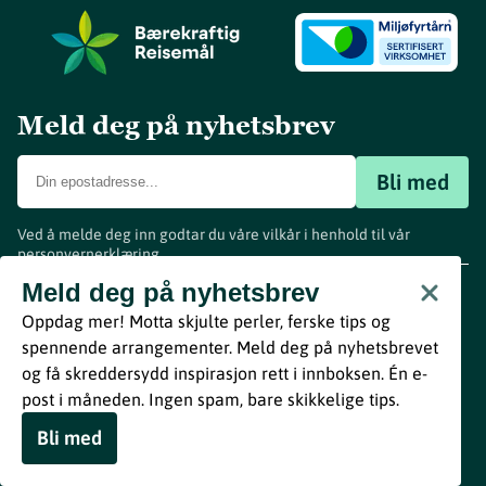
Meld deg på nyhetsbrev
Bli med
Ved å melde deg inn godtar du våre vilkår i henhold til vår
personvernerklæring
.
www.visitvestfold.com
Meld deg på nyhetsbrev
Turistinformasjon
Oppdag mer! Motta skjulte perler, ferske tips og
Vestfold Fylkeskommune
spennende arrangementer. Meld deg på nyhetsbrevet
By
Breakfast
og få skreddersydd inspirasjon rett i innboksen. Én e-
post i måneden. Ingen spam, bare skikkelige tips.
Bli med