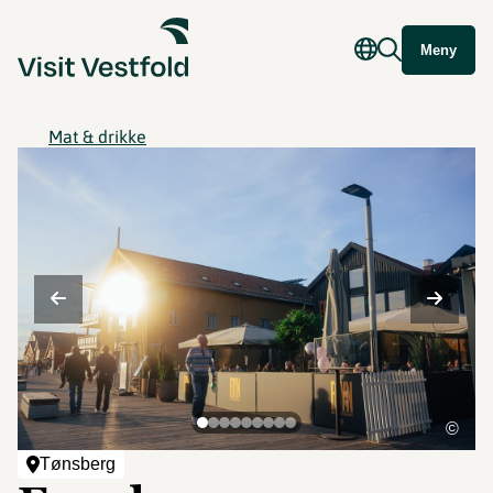
Meny
Mat & drikke
©
Tønsberg