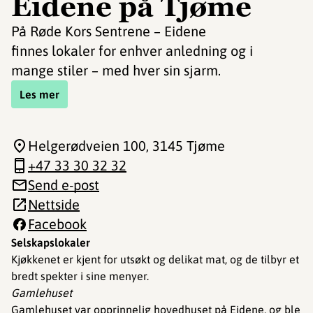
Eidene på Tjøme
På Røde Kors Sentrene – Eidene
finnes lokaler for enhver anledning og i
mange stiler – med hver sin sjarm.
Les mer
Helgerødveien 100
, 3145 Tjøme
+47 33 30 32 32
Send e-post
Nettside
Facebook
Selskapslokaler
Kjøkkenet er kjent for utsøkt og delikat mat, og de tilbyr et
bredt spekter i sine menyer.
Gamlehuset
Gamlehuset var opprinnelig hovedhuset på Eidene, og ble