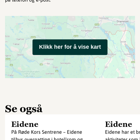
Klikk her for å vise kart
Se også
Eidene
Eidene
På Røde Kors Sentrene – Eidene
Eidene har et br
tilbys overnatting i hotellrom og
aktiviteter som 