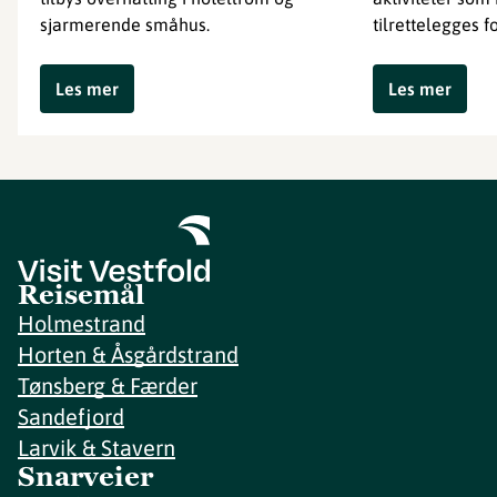
sjarmerende småhus.
tilrettelegges 
Les mer
Les mer
Reisemål
Holmestrand
Horten & Åsgårdstrand
Tønsberg & Færder
Sandefjord
Larvik & Stavern
Snarveier