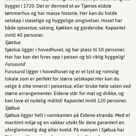
bygget i 1720. Det er dermed et av Tjømes eldste
tømmerhus og har masse historie. Her kan du holde
selskap i staselige og hyggelige omgivelser. Huset har
både spisestue, salong, kjøkken og garderobe. Kapasitet
inntil 40 personer.
Sjøstua
Sjøstua ligger i hovedhuset, og har plass til 50 personer.
Her har kan det fyres opp i peisen og bli riktig hyggelig!
Furusund
Furusund ligger i hovedhuset og er et lyst og romslig
lokale som er perfekt for større selskaper.Her kan du
velge å sitte innerst i peisestua, eller bruke hele salen ved
større arrangementer. Eidene står for mat og drikke, og
kan love et nydelig måltid! Kapasitet inntil 120 personer.
Sjøbua
Sjøbua ligger helt i vannkanten på Eidene-stranda. Med et
maritimt miljø og en vakker utsikt får dere garantert en
uforglemmelig dag eller kveld. På menyen i Sjøbua har