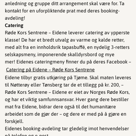
anledning og gruppe ditt arrangement skal være for. Ta
kontakt for en uforpliktende prat med deres booking-
avdeling!
Catering
Røde Kors Sentrene – Eidene leverer catering av ypperste
klasse! De har et bredt utvalg av varme og kalde retter,
med alt fra en innholdsrik tapasbuffé, en nydelig 3-retters
selskapsmeny, imponerende skalldyrsbord og mye
mer! Eidenes cateringmeny finner du på deres Facebook –
Catering på Eidene – Røde Kors Sentrene
Eidene tilbyr gratis utkjøring på Tjøme. Skal maten leveres
til Nøtterøy eller Tønsberg tar de et tillegg på kr. 200, –
Røde Kors Sentrene – Eidene er eiet av Norges Røde Kors,
og har et viktig samfunnsansvar. Hver gang dere bestiller
mat fra Eidene, bidrar dere også til det humanitære
arbeidet som de gjør der – og dere er med på å gjøre en
forskjell.
Eidenes booking-avdeling tar gledelig imot henvendelser
på telefon og e-post.