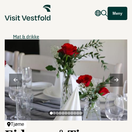
Meny
Mat & drikke
©
Tjøme