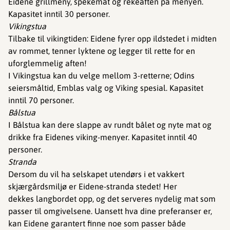
Eidene grillmeny, spekemat og rekeaften på menyen.
Kapasitet inntil 30 personer.
Vikingstua
Tilbake til vikingtiden: Eidene fyrer opp ildstedet i midten
av rommet, tenner lyktene og legger til rette for en
uforglemmelig aften!
I Vikingstua kan du velge mellom 3-retterne; Odins
seiersmåltid, Emblas valg og Viking spesial. Kapasitet
inntil 70 personer.
Bålstua
I Bålstua kan dere slappe av rundt bålet og nyte mat og
drikke fra Eidenes viking-menyer. Kapasitet inntil 40
personer.
Stranda
Dersom du vil ha selskapet utendørs i et vakkert
skjærgårdsmiljø er Eidene-stranda stedet! Her
dekkes langbordet opp, og det serveres nydelig mat som
passer til omgivelsene. Uansett hva dine preferanser er,
kan Eidene garantert finne noe som passer både