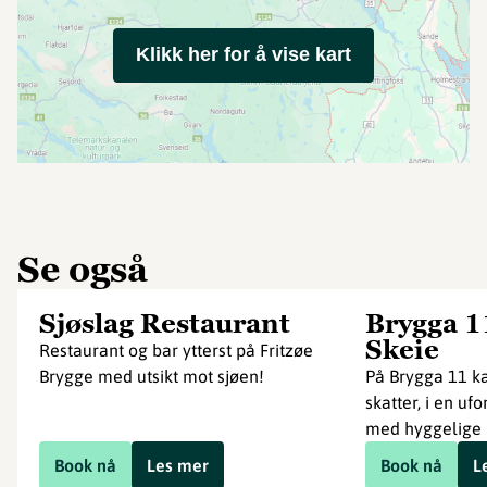
Klikk her for å vise kart
Se også
Sjøslag Restaurant
Brygga 1
Skeie
Restaurant og bar ytterst på Fritzøe
Brygge med utsikt mot sjøen!
På Brygga 11 k
skatter, i en u
med hyggelige p
Book nå
Les mer
Book nå
L