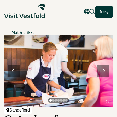
Meny
Mat & drikke
©
Sandefjord