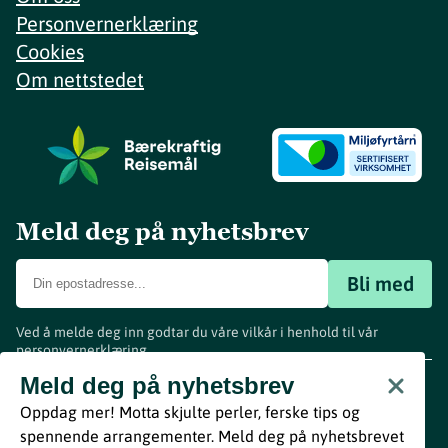
Personvernerklæring
Cookies
Om nettstedet
Meld deg på nyhetsbrev
Bli med
Ved å melde deg inn godtar du våre vilkår i henhold til vår
personvernerklæring
.
www.visitvestfold.com
Meld deg på nyhetsbrev
Turistinformasjon
Oppdag mer! Motta skjulte perler, ferske tips og
Vestfold Fylkeskommune
spennende arrangementer. Meld deg på nyhetsbrevet