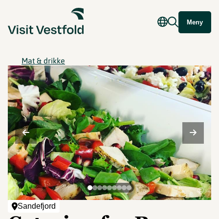
Meny
Mat & drikke
©
Sandefjord