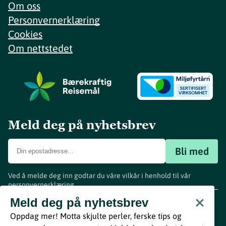
Om oss
Personvernerklæring
Cookies
Om nettstedet
Meld deg på nyhetsbrev
Bli med
Ved å melde deg inn godtar du våre vilkår i henhold til vår
personvernerklæring
.
www.visitvestfold.com
Meld deg på nyhetsbrev
Turistinformasjon
Oppdag mer! Motta skjulte perler, ferske tips og
Vestfold Fylkeskommune