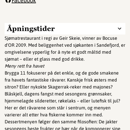
Facebook
Åpningstider
Sjømatrestaurant i regi av Geir Skeie, vinner av Bocuse
d'OR 2009. Med beliggenhet ved sjøkanten i Sandefjord, er
omgivelsene ypperlig for å nyte et godt måltid med
sjømat – eller et glass med god drikke.
Meny rett fra havet
Brygga 11 fokuserer på det enkle, og de gode smakene
fra havets fantastiske råvarer. Kanskje frisk østers med
sitron? Eller nykokte Skagerrak-reker med majones?
Blåskjell, dagens fangst med sesongens grønnsaker,
hjemmelagde silderetter, røkelaks – eller lutefisk til jul?
Her er det råvarene som står i sentrum, og menyen
varierer alt etter hva fiskerne kommer inn med.
Dessertmenyen følger den samme filosofien: De jakter
sesongens beste frukter og bær når de komponerer sine