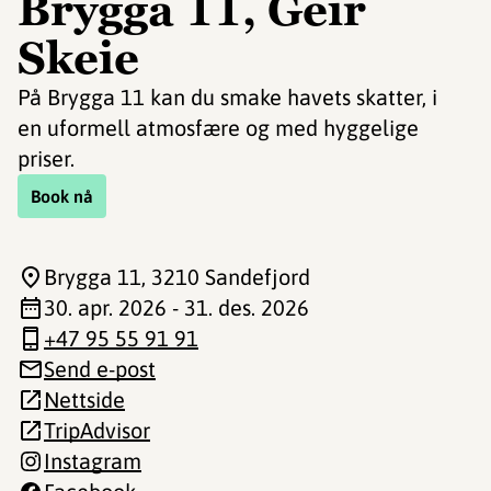
Brygga 11, Geir
Skeie
På Brygga 11 kan du smake havets skatter, i
en uformell atmosfære og med hyggelige
priser.
Book nå
Brygga 11
, 3210 Sandefjord
30. apr. 2026 - 31. des. 2026
+47 95 55 91 91
Send e-post
Nettside
TripAdvisor
Instagram