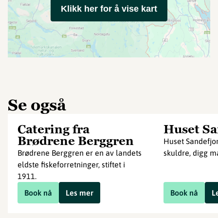
Klikk her for å vise kart
Se også
Catering fra
Huset Sa
Brødrene Berggren
Huset Sandefjor
Brødrene Berggren er en av landets
skuldre, digg 
eldste fiskeforretninger, stiftet i
1911.
Book nå
Les mer
Book nå
L